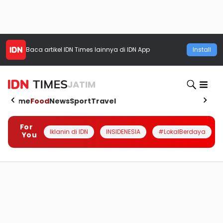
Baca artikel
IDN Times
lainnya di IDN App
Install
JATIM
Home
Food
News
Sport
Travel
For
Iklanin di IDN
INSIDENESIA
#LokalBerdaya
You