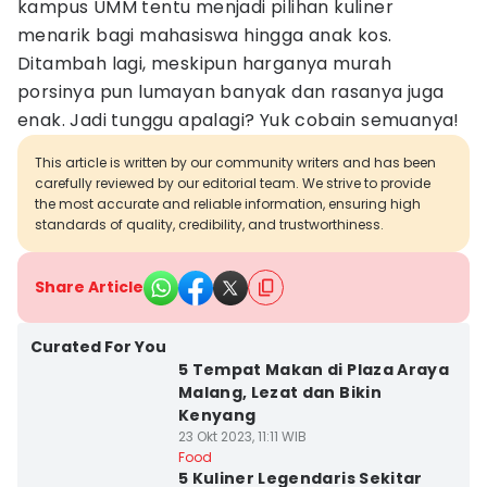
kampus UMM tentu menjadi pilihan kuliner
menarik bagi mahasiswa hingga anak kos.
Ditambah lagi, meskipun harganya murah
porsinya pun lumayan banyak dan rasanya juga
enak. Jadi tunggu apalagi? Yuk cobain semuanya!
This article is written by our community writers and has been
carefully reviewed by our editorial team. We strive to provide
the most accurate and reliable information, ensuring high
standards of quality, credibility, and trustworthiness.
Share Article
Curated For You
5 Tempat Makan di Plaza Araya
Malang, Lezat dan Bikin
Kenyang
23 Okt 2023, 11:11 WIB
Food
5 Kuliner Legendaris Sekitar