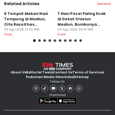
Related Articles
See More
6 Tempat Makan Nasi
7 Nasi Pecel Paling Enak
5
Tempong di Madiun,
di Dekat Stasiun
S
Cita Rasa Khas
Madiun, Bumbunya
A
Banyuwangi
05 Agu 2026, 14:03 WIB
Khas
04 Agu 2026, 04:16 WIB
03
Food
Food
Fo
About Us
Editorial Team
Contact Us
Terms of Services
Pedoman Media Siber
Index
Sitemap
Follow Us
Download