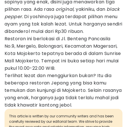
sapinya yang enak, disini juga menawarkan tiga
pilihan rasa. Ada rasa
original,
yakiniku, dan
black
pepper.
Di yoshinoya juga terdapat pilihan menu
ayam yang tak kalah lezat. Untuk harganya sendiri
dibanderol mulai dari Rp30 ribuan.
Restoran ini berlokasi di Jl. Benteng Pancasila
No.9, Mergelo, Balongsari, Kecamatan Magersari,
Kota Mojokerto tepatnya berada di dalam Sunrise
Mall Mojokerto. Tempat ini buka setiap hari mulai
pukul 10.00-22.00 WIB.
Terlihat lezat dan menggiurkan bukan? Itu dia
beberapa restoran Jepang yang bisa kamu
temukan dan kunjungi di Mojokerto. Selain rasanya
yang enak, harganya juga tidak terlalu mahal jadi
tidak khawatir kantong jebol.
This article is written by our community writers and has been
carefully reviewed by our editorial team. We strive to provide
the most accurate and reliable information, ensuring high