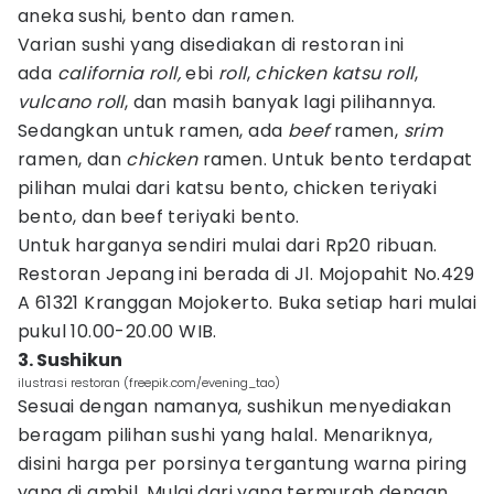
aneka sushi, bento dan ramen.
Varian sushi yang disediakan di restoran ini
ada
california roll,
ebi
roll
,
chicken katsu
roll
,
vulcano
roll
, dan masih banyak lagi pilihannya.
Sedangkan untuk ramen, ada
beef
ramen,
srim
ramen, dan
chicken
ramen. Untuk bento terdapat
pilihan mulai dari katsu bento, chicken teriyaki
bento, dan beef teriyaki bento.
Untuk harganya sendiri mulai dari Rp20 ribuan.
Restoran Jepang ini berada di Jl. Mojopahit No.429
A 61321 Kranggan Mojokerto. Buka setiap hari mulai
pukul 10.00-20.00 WIB.
3. Sushikun
ilustrasi restoran (freepik.com/evening_tao)
Sesuai dengan namanya, sushikun menyediakan
beragam pilihan sushi yang halal. Menariknya,
disini harga per porsinya tergantung warna piring
yang di ambil. Mulai dari yang termurah dengan