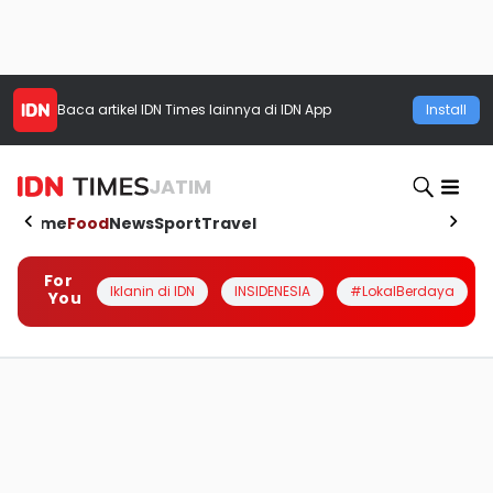
Baca artikel
IDN Times
lainnya di IDN App
Install
JATIM
Home
Food
News
Sport
Travel
For
Iklanin di IDN
INSIDENESIA
#LokalBerdaya
You