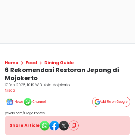
Home
Food
Dining Guide
6 Rekomendasi Restoran Jepang di
Mojokerto
17 Feb 2025, 10:19 WIB
Kota Mojokerto
Nisaa
News
Channel
Add Us on Google
pexels.com/Diego Pontes
Share Article