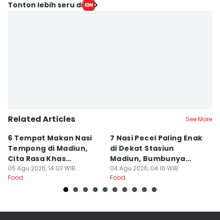
Editor
Tonton lebih seru di
Faiz Nashrillah
Editor
Zumrotul Abidin
Related Articles
See More
6 Tempat Makan Nasi
7 Nasi Pecel Paling Enak
5
Tempong di Madiun,
di Dekat Stasiun
S
Cita Rasa Khas
Madiun, Bumbunya
A
Banyuwangi
05 Agu 2026, 14:03 WIB
Khas
04 Agu 2026, 04:16 WIB
03
Food
Food
Fo