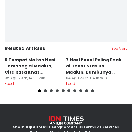
Faiz Nashrillah
Related Articles
See More
6 Tempat Makan Nasi
7 Nasi Pecel Paling Enak
5
Tempong di Madiun,
di Dekat Stasiun
S
Cita Rasa Khas
Madiun, Bumbunya
A
Banyuwangi
05 Agu 2026, 14:03 WIB
Khas
04 Agu 2026, 04:16 WIB
03
Food
Food
Fo
About Us
Editorial Team
Contact Us
Terms of Services