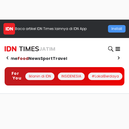
Baca artikel
IDN Times
lainnya di IDN App
Install
JATIM
Home
Food
News
Sport
Travel
For
Iklanin di IDN
INSIDENESIA
#LokalBerdaya
You