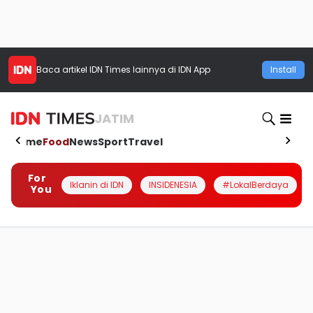
Baca artikel
IDN Times
lainnya di IDN App
Install
JATIM
Home
Food
News
Sport
Travel
For
Iklanin di IDN
INSIDENESIA
#LokalBerdaya
You