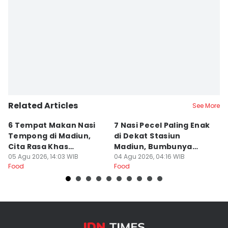
Related Articles
See More
6 Tempat Makan Nasi
7 Nasi Pecel Paling Enak
5
Tempong di Madiun,
di Dekat Stasiun
S
Cita Rasa Khas
Madiun, Bumbunya
A
Banyuwangi
05 Agu 2026, 14:03 WIB
Khas
04 Agu 2026, 04:16 WIB
03
Food
Food
Fo