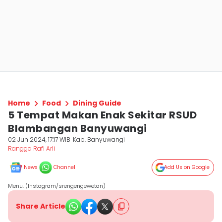
Home
Food
Dining Guide
5 Tempat Makan Enak Sekitar RSUD
Blambangan Banyuwangi
02 Jun 2024, 17:17 WIB
Kab. Banyuwangi
Rangga Rafi Arli
News
Channel
Add Us on Google
Menu. (Instagram/srengengewetan)
Share Article