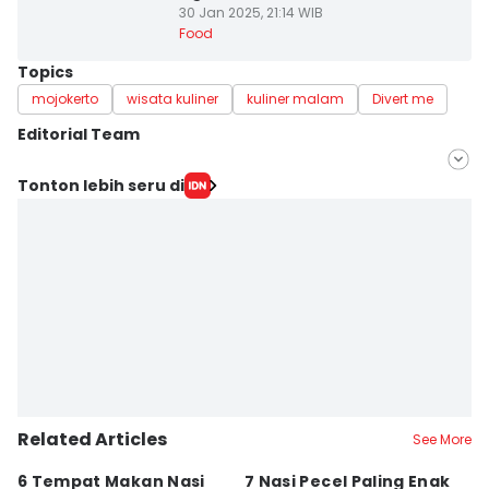
30 Jan 2025, 21:14 WIB
Food
Topics
mojokerto
wisata kuliner
kuliner malam
Divert me
Editorial Team
Editor
Tonton lebih seru di
Stella Azasya
Editor
Faiz Nashrillah
Related Articles
See More
6 Tempat Makan Nasi
7 Nasi Pecel Paling Enak
5