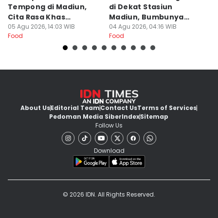
Tempong di Madiun,
di Dekat Stasiun
S
Cita Rasa Khas
Madiun, Bumbunya
A
Banyuwangi
05 Agu 2026, 14:03 WIB
Khas
04 Agu 2026, 04:16 WIB
03
Food
Food
Fo
About Us
Editorial Team
Contact Us
Terms of Services
Pedoman Media Siber
Index
Sitemap
Follow Us
Download
© 2026 IDN. All Rights Reserved.