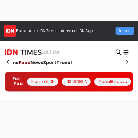
Baca artikel
IDN Times
lainnya di IDN App
Install
JATIM
Home
Food
News
Sport
Travel
For
Iklanin di IDN
INSIDENESIA
#LokalBerdaya
You