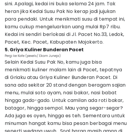
sini. Apalagi, kedai ini buka selama 24 jam. Tak
heran jika Kedai Susu Pak No kerap jadi jujukan
para pendaki. Untuk menikmati susu di tempat ini,
kamu cukup mengeluarkan uang mulai Rp7 ribu.
Kedai ini sendiri berlokasi di Jl. Pacet No.33, Ledok,
Pacet, Kec. Pacet, Kabupaten Mojokerto.
5. Griya Kuliner Bunderan Pacet
Pergi ke Kafe (pexels/ Ekam Juneja)
Selain Kedai Susu Pak No, kamu juga bisa
menikmati kuliner malam lain di Pacet, tepatnya
di Griaku atau Griya Kuliner Bunderan Pacet. Di
sana ada sekitar 20 stand dengan beragam sajian
menu, mulai soto ayam, nasi bakar, nasi babat
hingga gado-gado. Untuk camilan ada roti bakar,
batagor, hingga sempol. Mau yang segar-segar?
Ada juga es oyen, hingga es teh. Sementara untuk
minuman hangat kamu bisa pesan berbagai menu
seperti wedang uwuh . Soal harga masih aman di