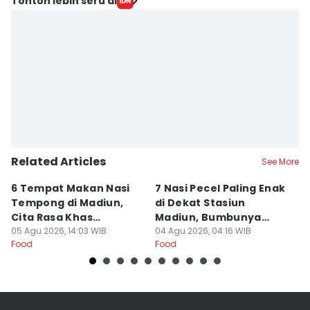
Tonton lebih seru di
Related Articles
See More
6 Tempat Makan Nasi
7 Nasi Pecel Paling Enak
5
Tempong di Madiun,
di Dekat Stasiun
S
Cita Rasa Khas
Madiun, Bumbunya
A
Banyuwangi
05 Agu 2026, 14:03 WIB
Khas
04 Agu 2026, 04:16 WIB
03
Food
Food
Fo