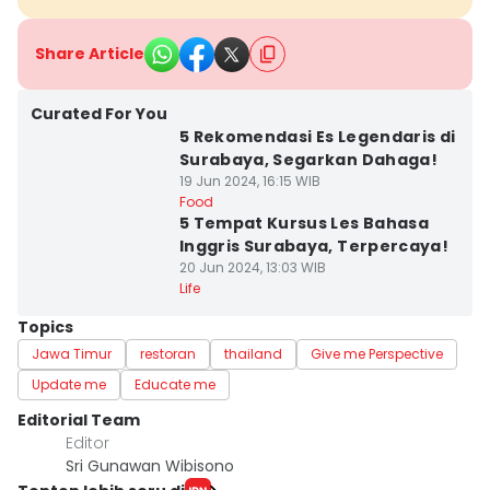
Share Article
Curated For You
5 Rekomendasi Es Legendaris di
Surabaya, Segarkan Dahaga!
19 Jun 2024, 16:15 WIB
Food
5 Tempat Kursus Les Bahasa
Inggris Surabaya, Terpercaya!
20 Jun 2024, 13:03 WIB
Life
Topics
Jawa Timur
restoran
thailand
Give me Perspective
Update me
Educate me
Editorial Team
Editor
Sri Gunawan Wibisono