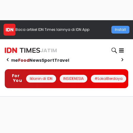
Baca artikel
IDN Times
lainnya di IDN App
Install
JATIM
Home
Food
News
Sport
Travel
For
Iklanin di IDN
INSIDENESIA
#LokalBerdaya
You