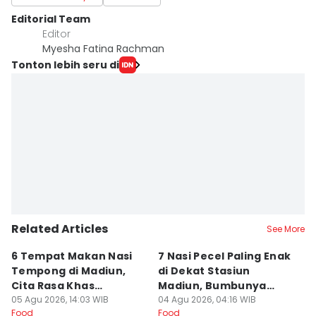
Editorial Team
Editor
Myesha Fatina Rachman
Tonton lebih seru di
Related Articles
See More
6 Tempat Makan Nasi
7 Nasi Pecel Paling Enak
5
Tempong di Madiun,
di Dekat Stasiun
S
Cita Rasa Khas
Madiun, Bumbunya
A
Banyuwangi
05 Agu 2026, 14:03 WIB
Khas
04 Agu 2026, 04:16 WIB
03
Food
Food
Fo