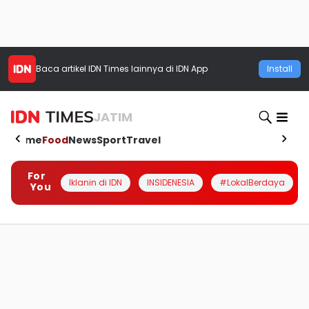
Baca artikel
IDN Times
lainnya di IDN App
Install
JATIM
Home
Food
News
Sport
Travel
For
Iklanin di IDN
INSIDENESIA
#LokalBerdaya
You