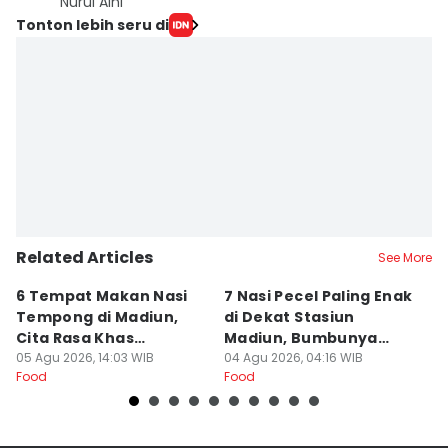
Nurul Aini
Tonton lebih seru di
Related Articles
See More
6 Tempat Makan Nasi
7 Nasi Pecel Paling Enak
5
Tempong di Madiun,
di Dekat Stasiun
S
Cita Rasa Khas
Madiun, Bumbunya
A
Banyuwangi
05 Agu 2026, 14:03 WIB
Khas
04 Agu 2026, 04:16 WIB
03
Food
Food
Fo