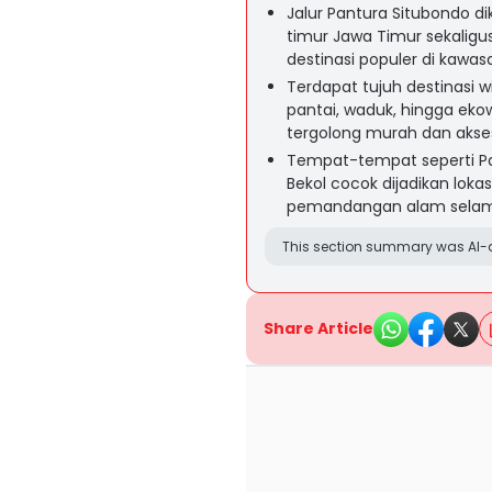
Jalur Pantura Situbondo d
timur Jawa Timur sekaligu
destinasi populer di kawas
Terdapat tujuh destinasi wi
pantai, waduk, hingga ek
tergolong murah dan aks
Tempat-tempat seperti Pa
Bekol cocok dijadikan loka
pemandangan alam selama
This section summary was AI-a
Share Article