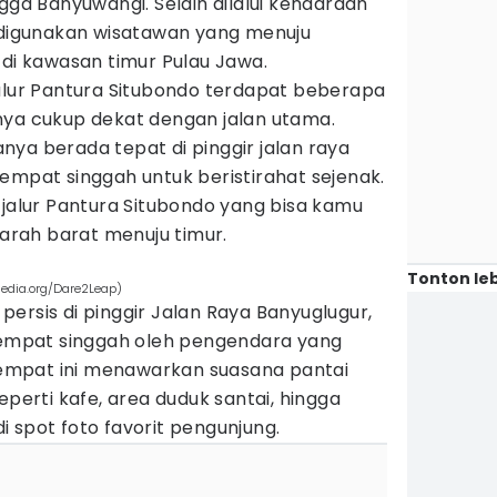
gga Banyuwangi. Selain dilalui kendaraan
ring digunakan wisatawan yang menuju
 di kawasan timur Pulau Jawa.
jalur Pantura Situbondo terdapat beberapa
nya cukup dekat dengan jalan utama.
ya berada tepat di pinggir jalan raya
empat singgah untuk beristirahat sejenak.
 jalur Pantura Situbondo yang bisa kamu
 arah barat menuju timur.
Tonton leb
edia.org/Dare2Leap)
ersis di pinggir Jalan Raya Banyuglugur,
 tempat singgah oleh pengendara yang
 Tempat ini menawarkan suasana pantai
eperti kafe, area duduk santai, hingga
 spot foto favorit pengunjung.