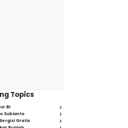
ng Topics
ur BI
o Subianto
ergizi Gratis
ukar Rupiah