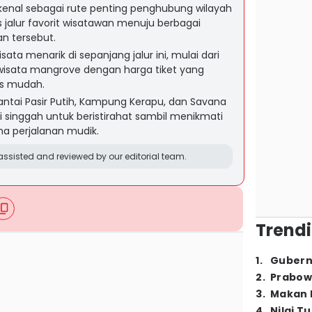
ikenal sebagai rute penting penghubung wilayah
s jalur favorit wisatawan menuju berbagai
an tersebut.
sata menarik di sepanjang jalur ini, mulai dari
owisata mangrove dengan harga tiket yang
es mudah.
ntai Pasir Putih, Kampung Kerapu, dan Savana
si singgah untuk beristirahat sambil menikmati
 perjalanan mudik.
ssisted and reviewed by our editorial team.
Trendi
1
.
Gubern
2
.
Prabow
3
.
Makan B
4
.
Nilai T