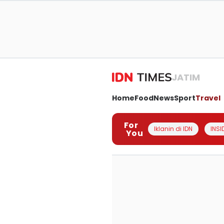
JATIM
Home
Food
News
Sport
Travel
For
Iklanin di IDN
INSI
You