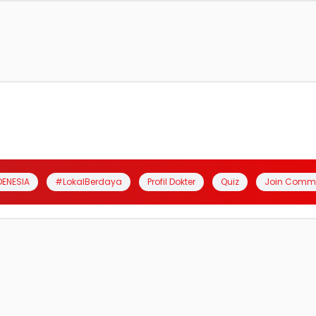
DENESIA
#LokalBerdaya
Profil Dokter
Quiz
Join Comm