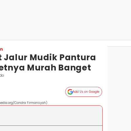
on
t Jalur Mudik Pantura
ketnya Murah Banget
ndo
Add Us on Google
media.org/Candra Firmansyah)