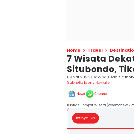
Home
Travel
Destinati
7 Wisata Deka
Situbondo, Ti
09 Mar 2026, 04:52 WIB
Kab. Situbo
Gabriella Leony Navtalie
News
Channel
Ilustrasi Tempat Wisata (commons.wiki
Intinya Sih