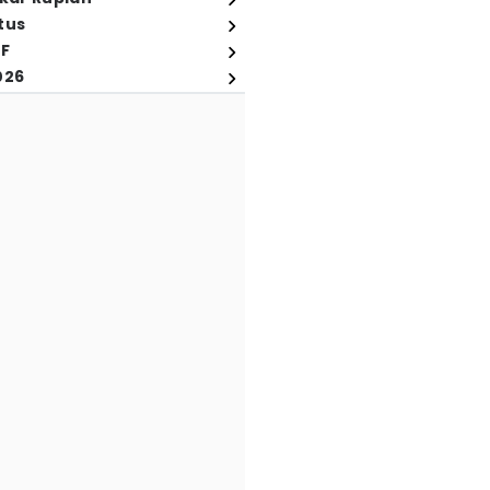
tus
FF
026