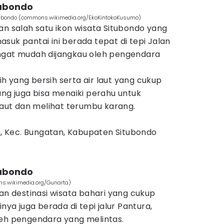
itubondo
itubondo (commons.wikimedia.org/EkoKintokoKusumo)
an salah satu ikon wisata Situbondo yang
suk pantai ini berada tepat di tepi Jalan
ngat mudah dijangkau oleh pengendara
tih yang bersih serta air laut yang cukup
ung juga bisa menaiki perahu untuk
ut dan melihat terumbu karang.
ih, Kec. Bungatan, Kabupaten Situbondo
tubondo
s.wikimedia.org/Gunarta)
 destinasi wisata bahari yang cukup
inya juga berada di tepi jalur Pantura,
leh pengendara yang melintas.