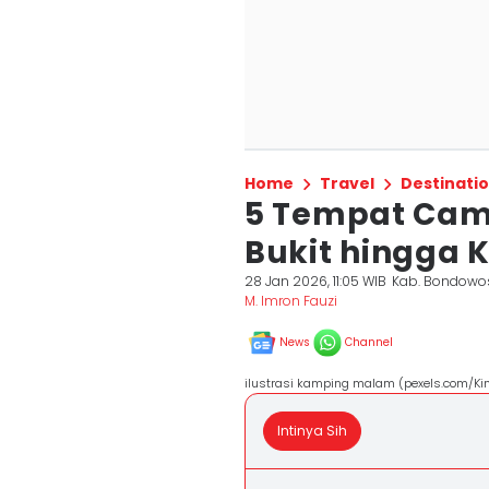
Home
Travel
Destinati
5 Tempat Cam
Bukit hingga
28 Jan 2026, 11:05 WIB
Kab. Bondowo
M. Imron Fauzi
News
Channel
ilustrasi kamping malam (pexels.com/Ki
Intinya Sih