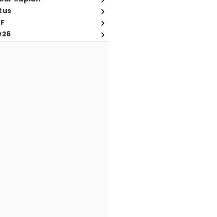
tus
FF
026