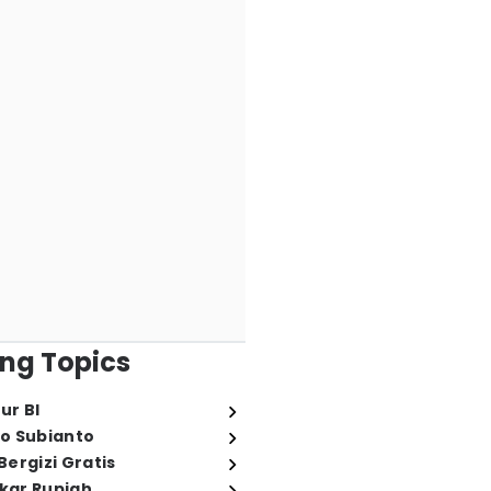
ng Topics
ur BI
o Subianto
ergizi Gratis
ukar Rupiah