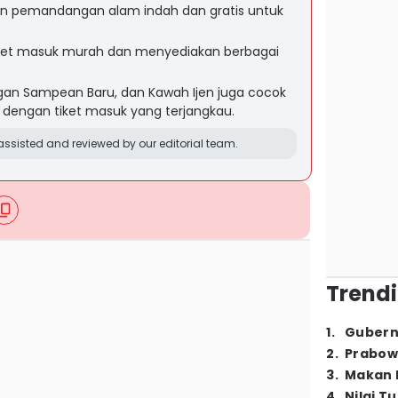
n pemandangan alam indah dan gratis untuk
iket masuk murah dan menyediakan berbagai
an Sampean Baru, dan Kawah Ijen juga cocok
 dengan tiket masuk yang terjangkau.
ssisted and reviewed by our editorial team.
Trendi
1
.
Gubern
2
.
Prabow
3
.
Makan B
4
.
Nilai T