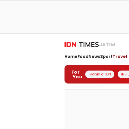
JATIM
Home
Food
News
Sport
Travel
For
Iklanin di IDN
INSI
You