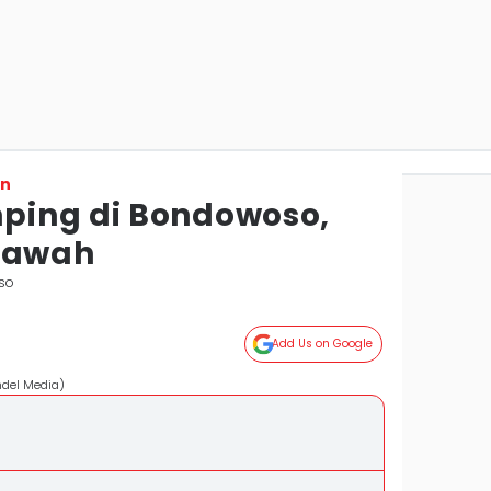
on
ping di Bondowoso,
 Kawah
so
Add Us on Google
ndel Media)