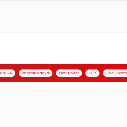
DENESIA
#LokalBerdaya
Profil Dokter
Quiz
Join Comm