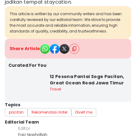
jadikan tempat staycation.
This article is written by our community writers and has been
carefully reviewed by our editorial team. We strive to provide
the most accurate and reliable information, ensuring high
standards of quality, credibility, and trustworthiness.
Share Article
Curated For You
12 Pesona Pantai Soge Pacitan,
Great Ocean Road Jawa Timur
Travel
Topics
pacitan
Rekomendasi Hotel
Divert me
Editorial Team
Editor
Faiz Nashrillah