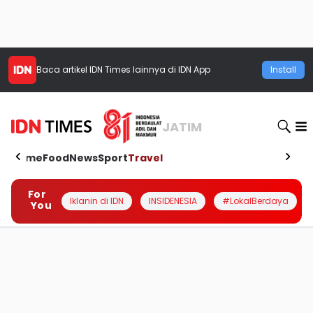
Baca artikel
IDN Times
lainnya di IDN App
Install
JATIM
Home
Food
News
Sport
Travel
For
Iklanin di IDN
INSIDENESIA
#LokalBerdaya
You