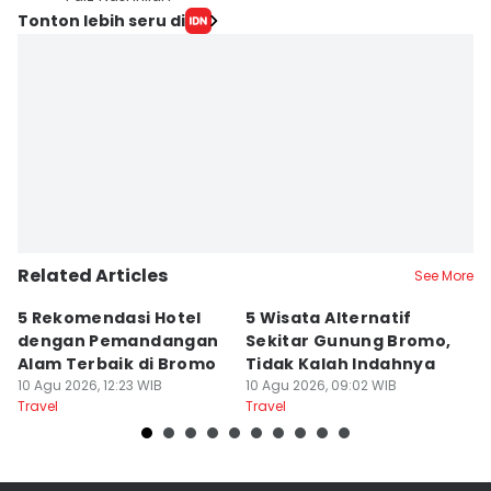
Tonton lebih seru di
Related Articles
See More
5 Rekomendasi Hotel
5 Wisata Alternatif
1
dengan Pemandangan
Sekitar Gunung Bromo,
S
Alam Terbaik di Bromo
Tidak Kalah Indahnya
P
10 Agu 2026, 12:23 WIB
10 Agu 2026, 09:02 WIB
C
10
Travel
Travel
Tr