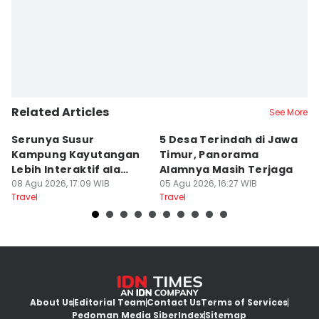
Faiz Nashrillah
Related Articles
See More
Serunya Susur
5 Desa Terindah di Jawa
5
Kampung Kayutangan
Timur, Panorama
S
Lebih Interaktif ala
Alamnya Masih Terjaga
S
Kelana Race
08 Agu 2026, 17:09 WIB
05 Agu 2026, 16:27 WIB
A
04
Travel
Travel
Tr
About Us
Editorial Team
Contact Us
Terms of Services
Pedoman Media Siber
Index
Sitemap