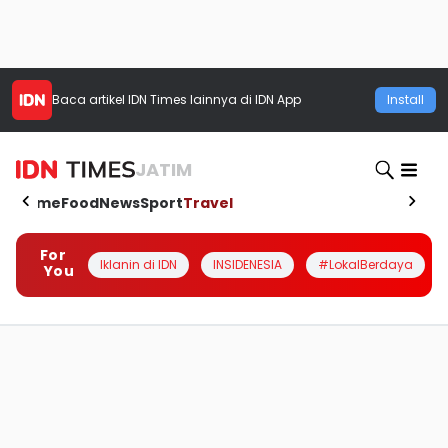
Baca artikel
IDN Times
lainnya di IDN App
Install
JATIM
Home
Food
News
Sport
Travel
For
Iklanin di IDN
INSIDENESIA
#LokalBerdaya
You