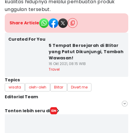
kualitas hidupnya melalui pembuatan produk
unggulan tersebut.
Share Article
Curated For You
5 Tempat Bersejarah di Blitar
yang Patut Dikunjungi, Tambah
Wawasan!
16 Okt 2021, 08:15 WIB
Travel
Topics
wisata
oleh-oleh
Blitar
Divert me
Editorial Team
Editor
Tonton lebih seru di
IDN Times Jatim
Editor