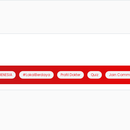
DENESIA
#LokalBerdaya
Profil Dokter
Quiz
Join Comm