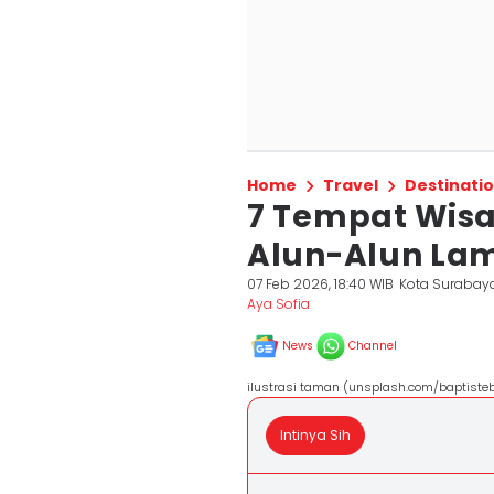
Home
Travel
Destinati
7 Tempat Wis
Alun-Alun La
07 Feb 2026, 18:40 WIB
Kota Surabay
Aya Sofia
News
Channel
ilustrasi taman (unsplash.com/baptiste
Intinya Sih