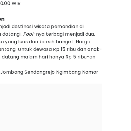
00.00 WIB
on
adi destinasi wisata pemandian di
 datangi.
Pool
-nya terbagi menjadi dua,
 yang luas dan bersih banget. Harga
antong. Untuk dewasa Rp 15 ribu dan anak-
u datang malam hari hanya Rp 5 ribu-an
at Jombang Sendangrejo Ngimbang Nomor