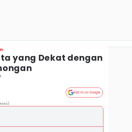
on
ata yang Dekat dengan
mongan
a
Add Us on Google
buiss)