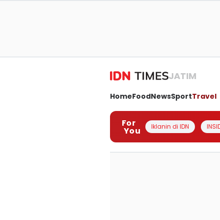
JATIM
Home
Food
News
Sport
Travel
For
Iklanin di IDN
INSI
You