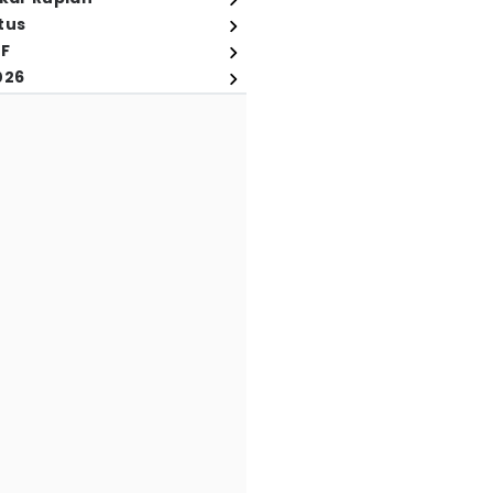
tus
FF
026