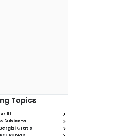
ng Topics
ur BI
o Subianto
ergizi Gratis
ukar Rupiah