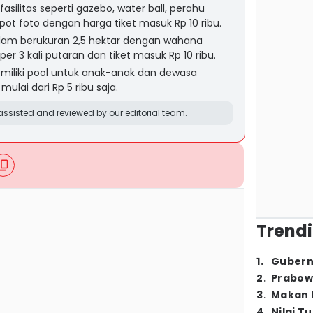
ilitas seperti gazebo, water ball, perahu
spot foto dengan harga tiket masuk Rp 10 ribu.
olam berukuran 2,5 hektar dengan wahana
er 3 kali putaran dan tiket masuk Rp 10 ribu.
iliki pool untuk anak-anak dan dewasa
ulai dari Rp 5 ribu saja.
ssisted and reviewed by our editorial team.
Trendi
1
.
Gubern
2
.
Prabow
3
.
Makan B
4
.
Nilai T