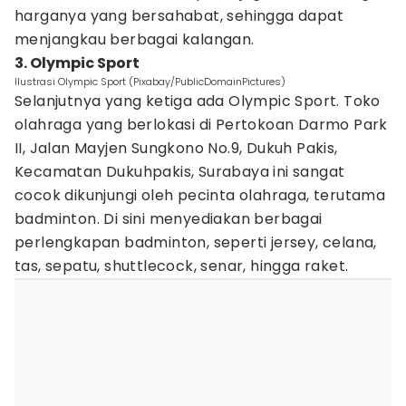
harganya yang bersahabat, sehingga dapat
menjangkau berbagai kalangan.
3. Olympic Sport
Ilustrasi Olympic Sport (Pixabay/PublicDomainPictures)
Selanjutnya yang ketiga ada Olympic Sport. Toko
olahraga yang berlokasi di Pertokoan Darmo Park
II, Jalan Mayjen Sungkono No.9, Dukuh Pakis,
Kecamatan Dukuhpakis, Surabaya ini sangat
cocok dikunjungi oleh pecinta olahraga, terutama
badminton. Di sini menyediakan berbagai
perlengkapan badminton, seperti jersey, celana,
tas, sepatu, shuttlecock, senar, hingga raket.