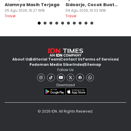
Alamnya Masih Terjaga
Sidoarjo, Cocok Buat
M
05 Agu 2026, 16:27 WIB
Agustusan
04 Agu 2026, 19:02 WIB
A
04
Travel
Travel
Tr
About Us
Editorial Team
Contact Us
Terms of Services
Pedoman Media Siber
Index
Sitemap
Follow Us
Download
© 2026 IDN. All Rights Reserved.