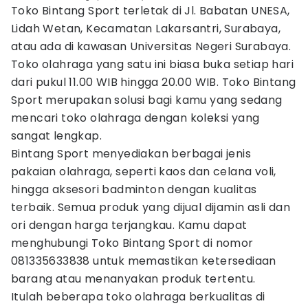
Toko Bintang Sport terletak di Jl. Babatan UNESA,
Lidah Wetan, Kecamatan Lakarsantri, Surabaya,
atau ada di kawasan Universitas Negeri Surabaya.
Toko olahraga yang satu ini biasa buka setiap hari
dari pukul 11.00 WIB hingga 20.00 WIB. Toko Bintang
Sport merupakan solusi bagi kamu yang sedang
mencari toko olahraga dengan koleksi yang
sangat lengkap.
Bintang Sport menyediakan berbagai jenis
pakaian olahraga, seperti kaos dan celana voli,
hingga aksesori badminton dengan kualitas
terbaik. Semua produk yang dijual dijamin asli dan
ori dengan harga terjangkau. Kamu dapat
menghubungi Toko Bintang Sport di nomor
081335633838 untuk memastikan ketersediaan
barang atau menanyakan produk tertentu.
Itulah beberapa toko olahraga berkualitas di