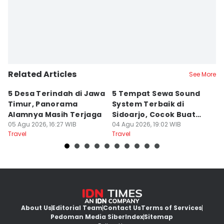
Related Articles
See More
5 Desa Terindah di Jawa
5 Tempat Sewa Sound
7 
Timur, Panorama
System Terbaik di
P
Alamnya Masih Terjaga
Sidoarjo, Cocok Buat
M
05 Agu 2026, 16:27 WIB
Agustusan
04 Agu 2026, 19:02 WIB
A
04
Travel
Travel
Tr
About Us
Editorial Team
Contact Us
Terms of Services
Pedoman Media Siber
Index
Sitemap