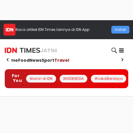
Baca artikel
IDN Times
lainnya di IDN App
Install
JATIM
Home
Food
News
Sport
Travel
For
Iklanin di IDN
INSIDENESIA
#LokalBerdaya
You