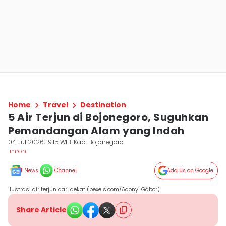
Home
Travel
Destination
5 Air Terjun di Bojonegoro, Suguhkan
Pemandangan Alam yang Indah
04 Jul 2026, 19:15 WIB
Kab. Bojonegoro
Imron
News
Channel
Add Us on Google
ilustrasi air terjun dari dekat (pexels.com/Adonyi Gábor)
Share Article