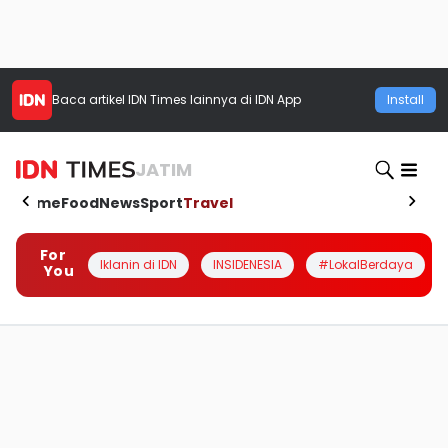
Baca artikel
IDN Times
lainnya di IDN App
Install
JATIM
Home
Food
News
Sport
Travel
For
Iklanin di IDN
INSIDENESIA
#LokalBerdaya
You