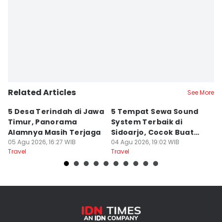
Related Articles
See More
5 Desa Terindah di Jawa
5 Tempat Sewa Sound
7 
Timur, Panorama
System Terbaik di
P
Alamnya Masih Terjaga
Sidoarjo, Cocok Buat
M
05 Agu 2026, 16:27 WIB
Agustusan
04 Agu 2026, 19:02 WIB
A
04
Travel
Travel
Tr