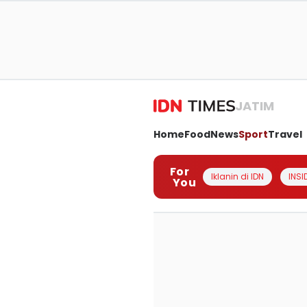
JATIM
Home
Food
News
Sport
Travel
For
Iklanin di IDN
INSI
You