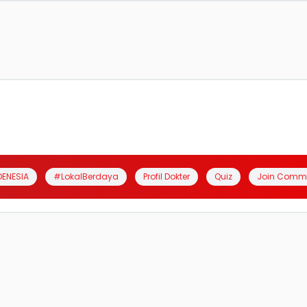
DENESIA
#LokalBerdaya
Profil Dokter
Quiz
Join Comm