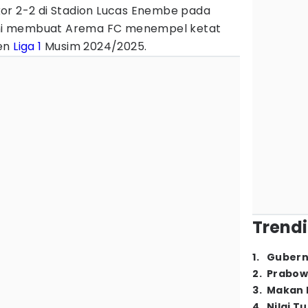
or 2-2 di Stadion Lucas Enembe pada
 ini membuat Arema FC menempel ketat
men
Liga 1
Musim 2024/2025.
Trendi
1
.
Gubern
2
.
Prabow
3
.
Makan B
4
.
Nilai T