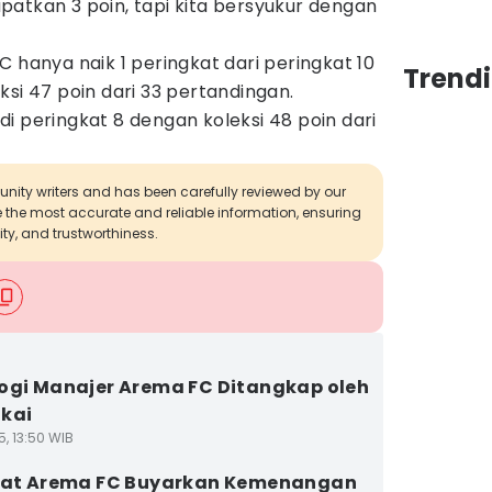
atkan 3 poin, tapi kita bersyukur dengan
C hanya naik 1 peringkat dari peringkat 10
Trendi
ksi 47 poin dari 33 pertandingan.
i peringkat 8 dengan koleksi 48 poin dari
munity writers and has been carefully reviewed by our
de the most accurate and reliable information, ensuring
ity, and trustworthiness.
ogi Manajer Arema FC Ditangkap oleh
kai
5, 13:50 WIB
lat Arema FC Buyarkan Kemenangan