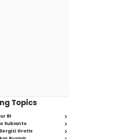
ng Topics
ur BI
o Subianto
ergizi Gratis
ukar Rupiah