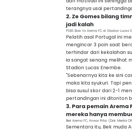
dari motivasi ini sehingga
terangnya usai pertanding
2. Ze Gomes bilang timn
jadi kalah
PSBS Biak Vs Arema FC di Stadion Lucas 
Pelatih asal Portugal ini 
mengincar 3 poin saat ber
terhindar dari kekalahan sud
ia sangat senang melihat 
Stadion Lucas Enembe.
"Sebenarnya kita ke sini car
maka kita syukuri. Tapi p
bisa susul skor dari 2-1 me
pertandingan ini ditonton b
3. Para pemain Arema 
mereka hanya membua
Bek Arema FC, Anwar Rifai. (Dok. Media Of
Sementara itu, Bek muda A