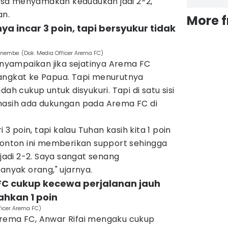
 bisa menyamakan kedudukan jadi 2-2,"
an.
More 
ya incar 3 poin, tapi bersyukur tidak
Enembe. (Dok. Media Officer Arema FC)
menyampaikan jika sejatinya Arema FC
angkat ke Papua. Tapi menurutnya
ah cukup untuk disyukuri. Tapi di satu sisi
masih ada dukungan pada Arema FC di
i 3 poin, tapi kalau Tuhan kasih kita 1 poin
enonton ini memberikan support sehingga
njadi 2-2. Saya sangat senang
anyak orang," ujarnya.
FC cukup kecewa perjalanan jauh
hkan 1 poin
ficer Arema FC)
rema FC, Anwar Rifai mengaku cukup