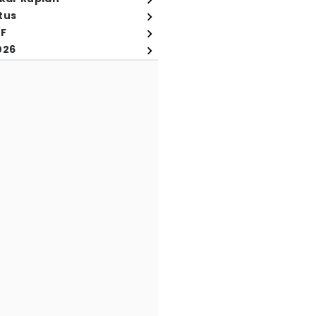
tus
FF
026