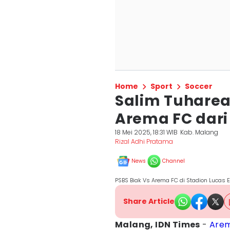
Home
Sport
Soccer
Salim Tuhare
Arema FC dari
18 Mei 2025, 18:31 WIB
Kab. Malang
Rizal Adhi Pratama
News
Channel
PSBS Biak Vs Arema FC di Stadion Lucas 
Share Article
Malang, IDN Times
-
Are