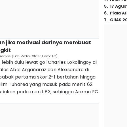
5
.
17 Agus
6
.
Piala A
7
.
GIIAS 2
n jika motivasi darinya membuat
gkit
Enembe. (Dok. Media Officer Arema FC)
 lebih dulu lewat gol Charles Lokolingoy di
balas Abel Argañaraz dan Alexsandro di
 babak pertama skor 2-1 bertahan hingga
alim Tuharea yang masuk pada menit 62
dukan pada menit 83, sehingga Arema FC