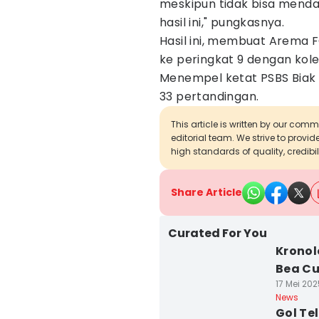
meskipun tidak bisa mendap
hasil ini," pungkasnya.
Hasil ini, membuat Arema F
ke peringkat 9 dengan kole
Menempel ketat PSBS Biak d
33 pertandingan.
This article is written by our com
editorial team. We strive to provi
high standards of quality, credibil
Share Article
Curated For You
Kronol
Bea Cu
17 Mei 202
News
Gol Te