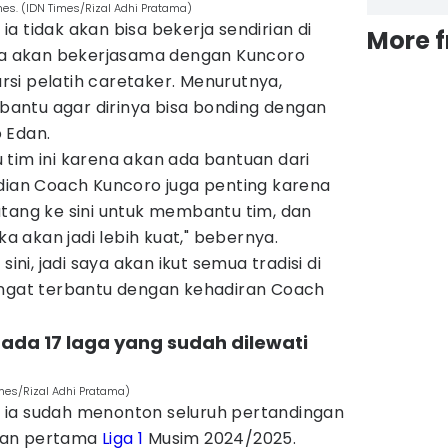
mes. (IDN Times/Rizal Adhi Pratama)
a tidak akan bisa bekerja sendirian di
More 
 ia akan bekerjasama dengan Kuncoro
si pelatih caretaker. Menurutnya,
antu agar dirinya bisa bonding dengan
 Edan.
tim ini karena akan ada bantuan dari
udian Coach Kuncoro juga penting karena
atang ke sini untuk membantu tim, dan
 akan jadi lebih kuat," bebernya.
sini, jadi saya akan ikut semua tradisi di
angat terbantu dengan kehadiran Coach
pada 17 laga yang sudah dilewati
imes/Rizal Adhi Pratama)
 ia sudah menonton seluruh pertandingan
ran pertama
Liga 1
Musim 2024/2025.