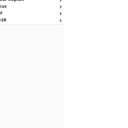
tus
FF
026