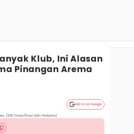
anyak Klub, Ini Alasan
ima Pinangan Arema
Add Us on Google
mes. (IDN Times/Rizal Adhi Pratama)