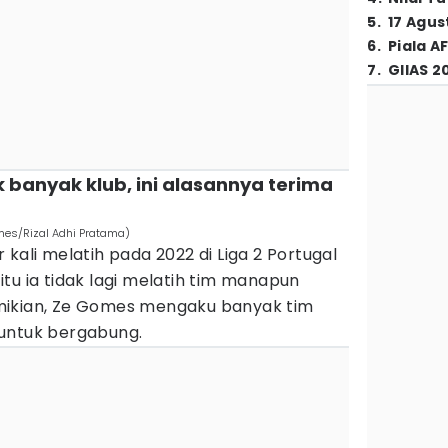
5
.
17 Agus
6
.
Piala A
7
.
GIIAS 2
k banyak klub, ini alasannya terima
imes/Rizal Adhi Pratama)
kali melatih pada 2022 di Liga 2 Portugal
tu ia tidak lagi melatih tim manapun
mikian, Ze Gomes mengaku banyak tim
untuk bergabung.