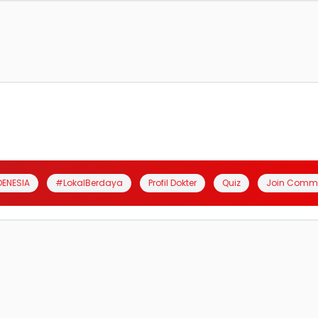
DENESIA
#LokalBerdaya
Profil Dokter
Quiz
Join Comm