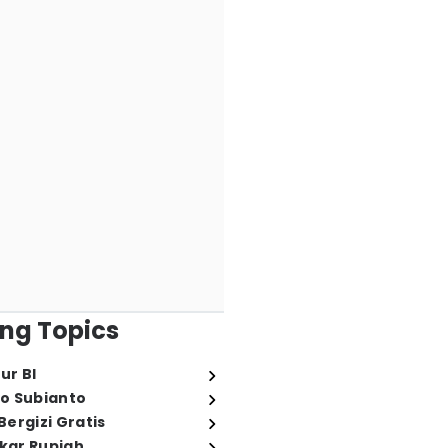
ng Topics
ur BI
o Subianto
ergizi Gratis
ukar Rupiah