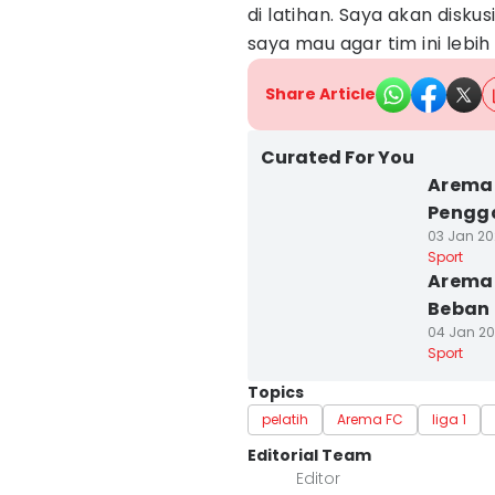
di latihan. Saya akan disk
saya mau agar tim ini lebi
Share Article
Curated For You
Arema 
Pengga
03 Jan 20
Sport
Arema 
Beban 
04 Jan 202
Sport
Topics
pelatih
Arema FC
liga 1
Editorial Team
Editor