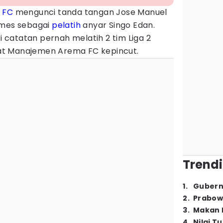
 FC
mengunci tanda tangan Jose Manuel
omes sebagai
pelatih
anyar Singo Edan.
ki catatan pernah melatih 2 tim Liga 2
t Manajemen Arema FC kepincut.
Trendi
1
.
Gubern
2
.
Prabow
3
.
Makan B
4
.
Nilai T