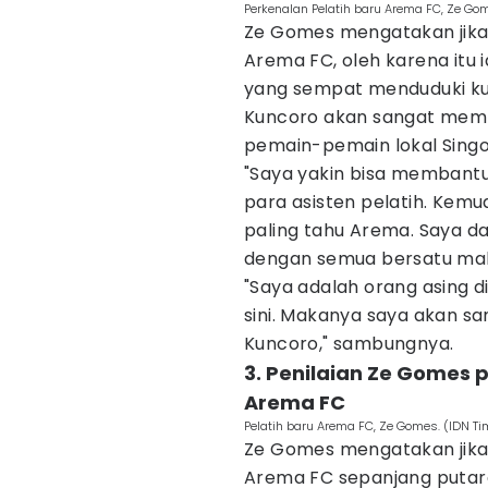
Perkenalan Pelatih baru Arema FC, Ze Go
Ze Gomes mengatakan jika i
Arema FC, oleh karena itu
yang sempat menduduki kur
Kuncoro akan sangat memb
pemain-pemain lokal Singo
"Saya yakin bisa membantu 
para asisten pelatih. Kem
paling tahu Arema. Saya d
dengan semua bersatu maka
"Saya adalah orang asing di 
sini. Makanya saya akan s
Kuncoro," sambungnya.
3. Penilaian Ze Gomes 
Arema FC
Pelatih baru Arema FC, Ze Gomes. (IDN T
Ze Gomes mengatakan jika
Arema FC sepanjang puta