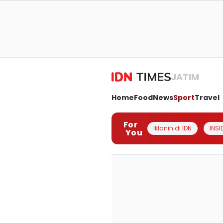
JATIM
Home
Food
News
Sport
Travel
For
Iklanin di IDN
INSI
You