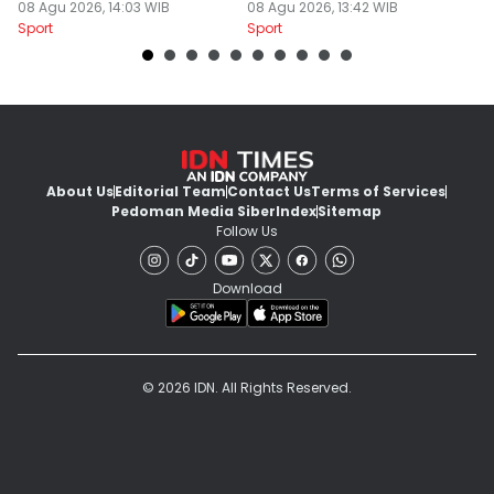
08 Agu 2026, 14:03 WIB
08 Agu 2026, 13:42 WIB
S
07
Sport
Sport
Sp
About Us
Editorial Team
Contact Us
Terms of Services
Pedoman Media Siber
Index
Sitemap
Follow Us
Download
© 2026 IDN. All Rights Reserved.