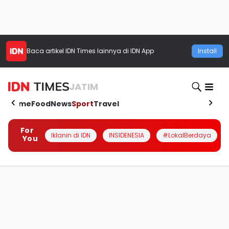
Baca artikel
IDN Times
lainnya di IDN App
Install
JATIM
Home
Food
News
Sport
Travel
For
Iklanin di IDN
INSIDENESIA
#LokalBerdaya
You