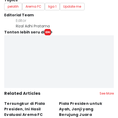
Topics
pelatih
Arema FC
liga 1
Update me
Editorial Team
Editor
Rizal Adhi Pratama
Tonton lebih seru di
Related Articles
See More
Tersungkur di Piala
Piala Presiden untuk
S
Presiden, Ini Hasil
Ayah, Janji yang
L
Evaluasi Arema FC
Berujung Juara
T