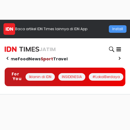
Baca artikel
IDN Times
lainnya di IDN App
Install
JATIM
Home
Food
News
Sport
Travel
For
Iklanin di IDN
INSIDENESIA
#LokalBerdaya
You