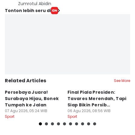
Zumrotul Abidin
Tonton lebih seru di
Related Articles
See More
Persebaya Juara!
Final Piala Presiden:
D
Surabaya Hijau, Bonek
Tavares Merendah, Tapi
P
Tumpah ke Jalan
Siap Bikin Persib
P
07 Agu 2026, 05:24 WIB
Tumbang
06 Agu 2026, 08:56 WIB
K
05
Sport
Sport
Sp