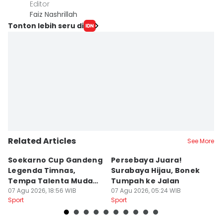
Editor
Faiz Nashrillah
Tonton lebih seru di
Related Articles
See More
Soekarno Cup Gandeng
Persebaya Juara!
Fi
Legenda Timnas,
Surabaya Hijau, Bonek
T
Tempa Talenta Muda
Tumpah ke Jalan
Si
Sepak Bola Indonesia
07 Agu 2026, 18:56 WIB
07 Agu 2026, 05:24 WIB
T
06
Sport
Sport
Sp