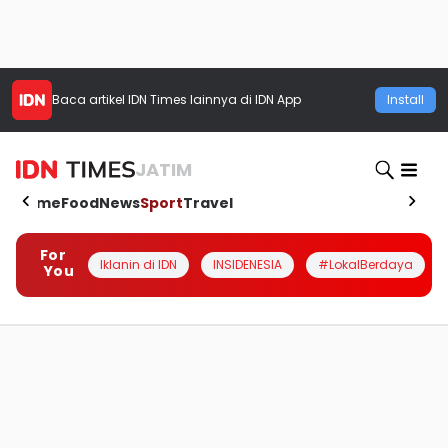
Baca artikel
IDN Times
lainnya di IDN App
Install
JATIM
Home
Food
News
Sport
Travel
For
Iklanin di IDN
INSIDENESIA
#LokalBerdaya
You