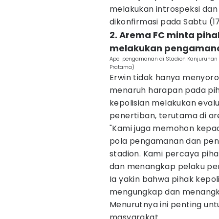
melakukan introspeksi dan 
dikonfirmasi pada Sabtu (1
2. Arema FC minta piha
melakukan pengaman
Apel pengamanan di Stadion Kanjuruhan s
Pratama)
Erwin tidak hanya menyoroti
menaruh harapan pada pih
kepolisian melakukan eva
penertiban, terutama di are
"Kami juga memohon kepada
pola pengamanan dan pener
stadion. Kami percaya pih
dan menangkap pelaku pen
Ia yakin bahwa pihak kepol
mengungkap dan menangka
Menurutnya ini penting u
masyarakat.