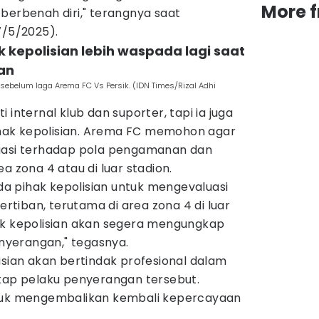
More 
berbenah diri," terangnya saat
7/5/2025).
k kepolisian lebih waspada lagi saat
an
ebelum laga Arema FC Vs Persik. (IDN Times/Rizal Adhi
 internal klub dan suporter, tapi ia juga
ak kepolisian. Arema FC memohon agar
luasi terhadap pola pengamanan dan
a zona 4 atau di luar stadion.
 pihak kepolisian untuk mengevaluasi
tiban, terutama di area zona 4 di luar
ak kepolisian akan segera mengungkap
yerangan," tegasnya.
isian akan bertindak profesional dalam
p pelaku penyerangan tersebut.
ntuk mengembalikan kembali kepercayaan