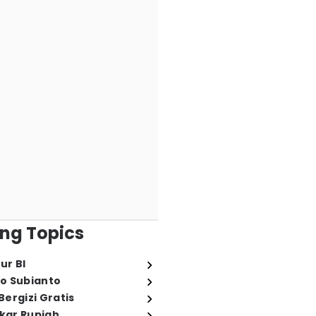
ng Topics
ur BI
o Subianto
ergizi Gratis
ukar Rupiah