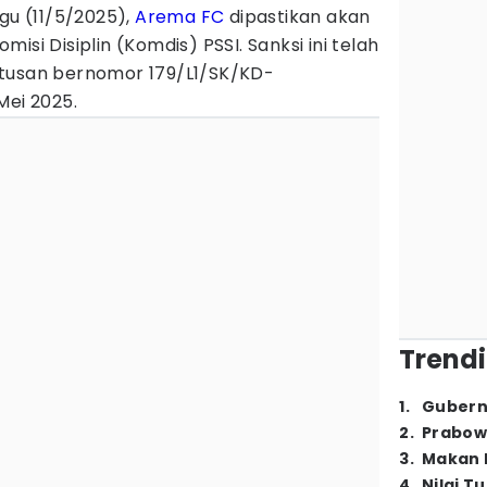
gu (11/5/2025),
Arema FC
dipastikan akan
isi Disiplin (Komdis) PSSI. Sanksi ini telah
utusan bernomor 179/L1/SK/KD-
Mei 2025.
Trendi
1
.
Gubern
2
.
Prabow
3
.
Makan B
4
.
Nilai T