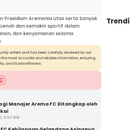
n Presidium Aremania Utas serta banyak
Trendi
rbenah dan semakin sportif dalam
manan, dan kenyamanan selama
.
munity writers and has been carefully reviewed by our
de the most accurate and reliable information, ensuring
ity, and trustworthiness.
ogi Manajer Arema FC Ditangkap oleh
kai
5, 13:50 WIB
 FC Kehilangan Gelandang Asingnya