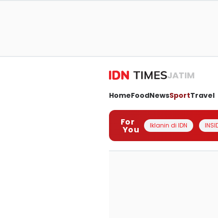
JATIM
Home
Food
News
Sport
Travel
For
Iklanin di IDN
INSI
You