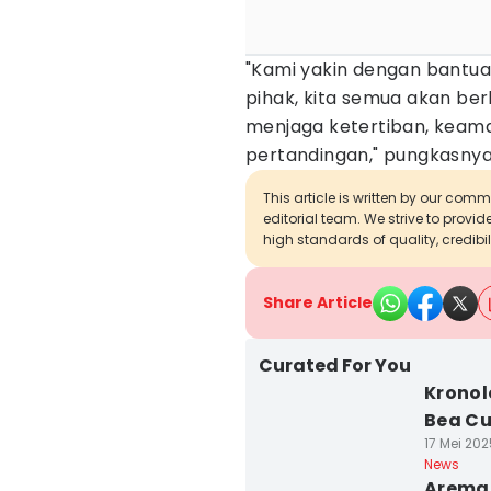
"Kami yakin dengan bantua
pihak, kita semua akan be
menjaga ketertiban, kea
pertandingan," pungkasnya
This article is written by our com
editorial team. We strive to provi
high standards of quality, credibil
Share Article
Curated For You
Kronol
Bea Cu
17 Mei 202
News
Arema