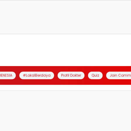
DENESIA
#LokalBerdaya
Profil Dokter
Quiz
Join Comm