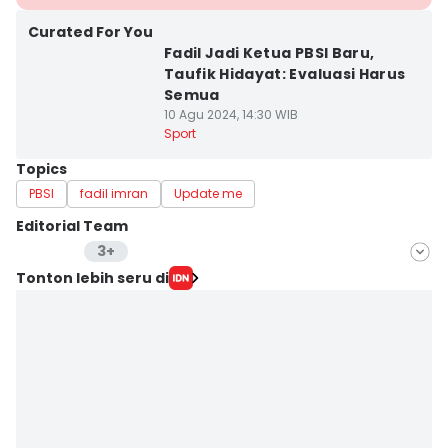
Curated For You
Fadil Jadi Ketua PBSI Baru,
Taufik Hidayat: Evaluasi Harus
Semua
10 Agu 2024, 14:30 WIB
Sport
Topics
PBSI
fadil imran
Update me
Editorial Team
3+
Editor
Tonton lebih seru di
Khusnul Hasana
Editor
Faiz Nashrillah
Editor
Zumrotul Abidin