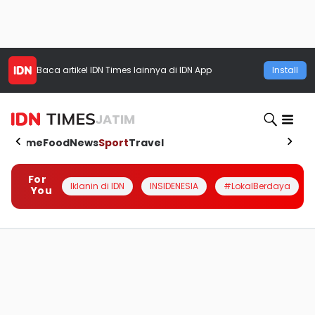
Baca artikel
IDN Times
lainnya di IDN App
Install
JATIM
Home
Food
News
Sport
Travel
For
Iklanin di IDN
INSIDENESIA
#LokalBerdaya
You