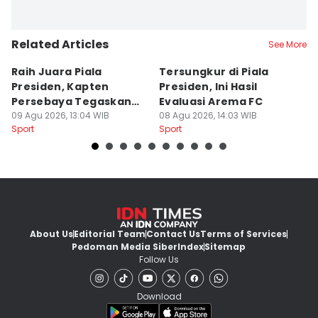
Related Articles
See More
Raih Juara Piala
Tersungkur di Piala
P
Presiden, Kapten
Presiden, Ini Hasil
A
Persebaya Tegaskan
Evaluasi Arema FC
B
Punya Misi Besar
09 Agu 2026, 13:04 WIB
08 Agu 2026, 14:03 WIB
08
Sport
Sport
Sp
About Us
Editorial Team
Contact Us
Terms of Services
Pedoman Media Siber
Index
Sitemap
Follow Us
Download