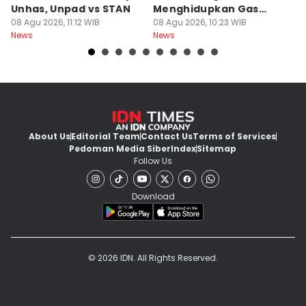
Unhas, Unpad vs STAN
Menghidupkan Gas
W
08 Agu 2026, 11:12 WIB
Beracun di Kapal
08 Agu 2026, 10:23 WIB
R
08
News
News
Ne
About Us
Editorial Team
Contact Us
Terms of Services
Pedoman Media Siber
Index
Sitemap
Follow Us
Download
© 2026 IDN. All Rights Reserved.