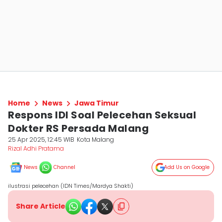
Home
News
Jawa Timur
Respons IDI Soal Pelecehan Seksual
Dokter RS Persada Malang
25 Apr 2025, 12:45 WIB
Kota Malang
Rizal Adhi Pratama
News
Channel
Add Us on Google
ilustrasi pelecehan (IDN Times/Mardya Shakti)
Share Article