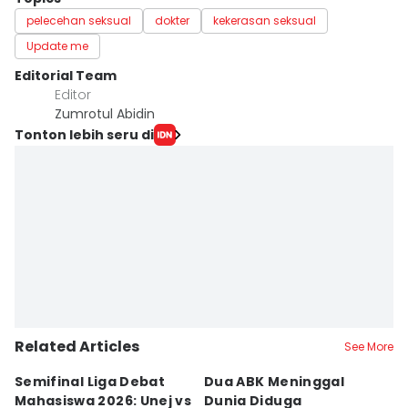
pelecehan seksual
dokter
kekerasan seksual
Update me
Editorial Team
Editor
Zumrotul Abidin
Tonton lebih seru di
Related Articles
See More
Semifinal Liga Debat
Dua ABK Meninggal
R
Mahasiswa 2026: Unej vs
Dunia Diduga
F