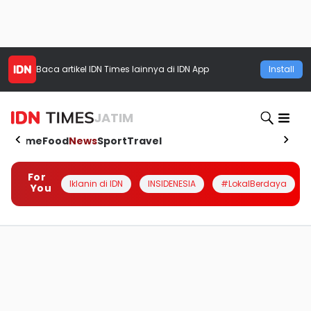
Baca artikel
IDN Times
lainnya di IDN App
Install
JATIM
Home
Food
News
Sport
Travel
For
Iklanin di IDN
INSIDENESIA
#LokalBerdaya
You