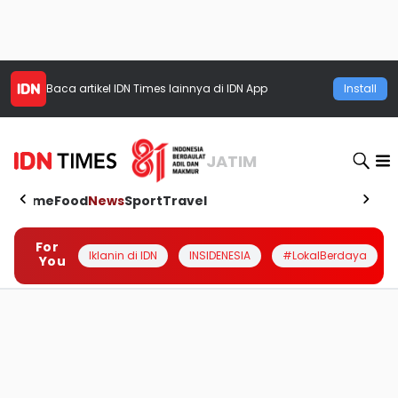
Baca artikel
IDN Times
lainnya di IDN App
Install
JATIM
Home
Food
News
Sport
Travel
For
Iklanin di IDN
INSIDENESIA
#LokalBerdaya
You