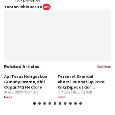
Faiz Nashrillah
Tonton lebih seru di
Related Articles
See More
Api Terus Hanguskan
Terseret Skandal
[
Gunung Bromo, Kini
Aborsi, Runner Up Raka
Mo
Capai 742 Hektare
Raki Dipecat dari
F
10 Agu 2026, 15:57 WIB
Pemkot Surabaya
10 Agu 2026, 15:09 WIB
10
News
News
Ne