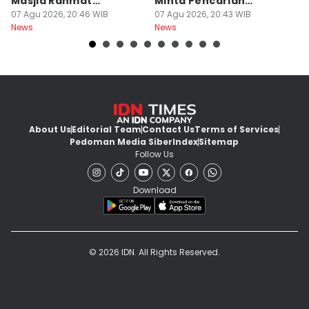
Masjid Rahmat
Minta Pencarian
H
Surabaya Protes
07 Agu 2026, 20:46 WIB
Dilanjut
07 Agu 2026, 20:43 WIB
07
News
News
Ne
About Us
Editorial Team
Contact Us
Terms of Services
Pedoman Media Siber
Index
Sitemap
Follow Us
Download
© 2026 IDN. All Rights Reserved.