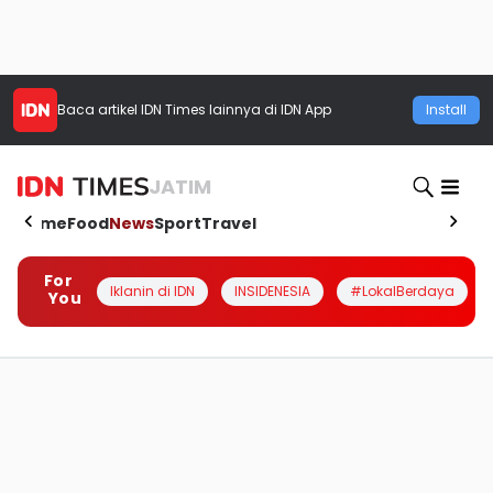
Baca artikel
IDN Times
lainnya di IDN App
Install
JATIM
Home
Food
News
Sport
Travel
For
Iklanin di IDN
INSIDENESIA
#LokalBerdaya
You