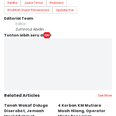
Kereta
Jawa Timur
Prabowo
Khofifah Indar Parawansa
Update me
Editorial Team
Editor
Zumrotul Abidin
Tonton lebih seru di
Related Articles
See More
Tanah Wakaf Diduga
4 Korban KM Mutiara
K
Diserobot, Jemaah
Masih Hilang, Operator
C