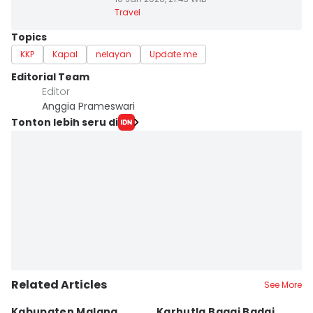
Travel
Topics
KKP
Kapal
nelayan
Update me
Editorial Team
Editor
Anggia Prameswari
Tonton lebih seru di
Related Articles
See More
Kabupaten Malang
Karhutla Bagai Badai
B