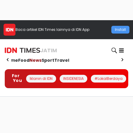
Baca artikel
IDN Times
lainnya di IDN App
Install
JATIM
Home
Food
News
Sport
Travel
For
Iklanin di IDN
INSIDENESIA
#LokalBerdaya
You