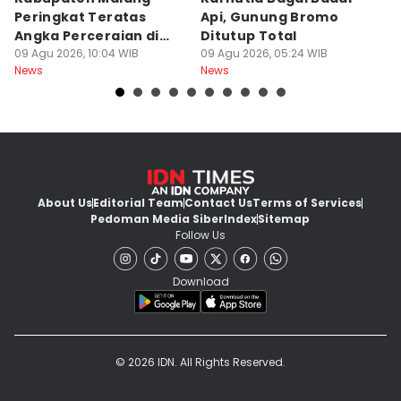
Peringkat Teratas
Api, Gunung Bromo
L
Angka Perceraian di
Ditutup Total
B
Jatim
09 Agu 2026, 10:04 WIB
09 Agu 2026, 05:24 WIB
Se
08
News
News
Ne
About Us
Editorial Team
Contact Us
Terms of Services
Pedoman Media Siber
Index
Sitemap
Follow Us
Download
© 2026 IDN. All Rights Reserved.