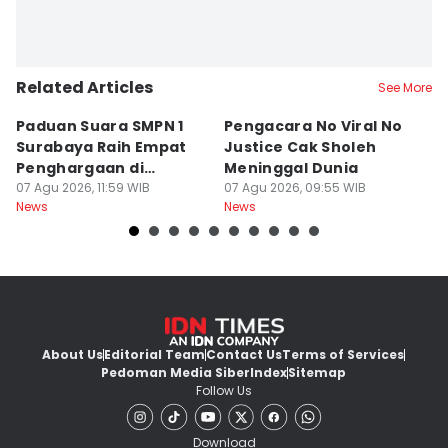
Related Articles
See More
Paduan Suara SMPN 1
Pengacara No Viral No
D
Surabaya Raih Empat
Justice Cak Sholeh
M
Penghargaan di
Meninggal Dunia
u
Thailand
07 Agu 2026, 11:59 WIB
07 Agu 2026, 09:55 WIB
07
News
News
Ne
About Us
Editorial Team
Contact Us
Terms of Services
Pedoman Media Siber
Index
Sitemap
Follow Us
Download