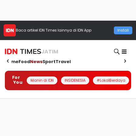
Baca artikel
IDN Times
lainnya di IDN App
Install
JATIM
Home
Food
News
Sport
Travel
For
Iklanin di IDN
INSIDENESIA
#LokalBerdaya
You