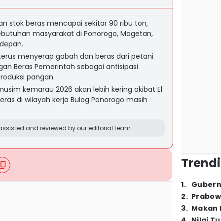
 stok beras mencapai sekitar 90 ribu ton,
butuhan masyarakat di Ponorogo, Magetan,
 depan.
terus menyerap gabah dan beras dari petani
 Beras Pemerintah sebagai antisipasi
roduksi pangan.
sim kemarau 2026 akan lebih kering akibat El
 beras di wilayah kerja Bulog Ponorogo masih
ssisted and reviewed by our editorial team.
Trendi
1
.
Gubern
2
.
Prabow
3
.
Makan B
4
.
Nilai T