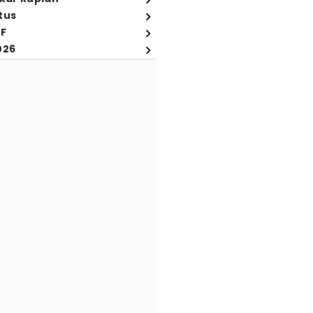
tus
FF
026