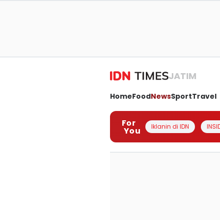
JATIM
Home
Food
News
Sport
Travel
For
Iklanin di IDN
INSI
You