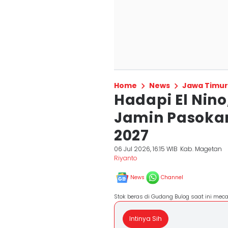
Home
News
Jawa Timur
Hadapi El Nin
Jamin Pasoka
2027
06 Jul 2026, 16:15 WIB
Kab. Magetan
Riyanto
News
Channel
Stok beras di Gudang Bulog saat ini meca
Intinya Sih