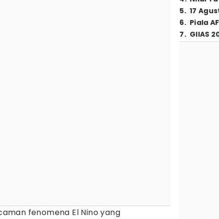
5
.
17 Agus
6
.
Piala A
7
.
GIIAS 2
caman fenomena El Nino yang