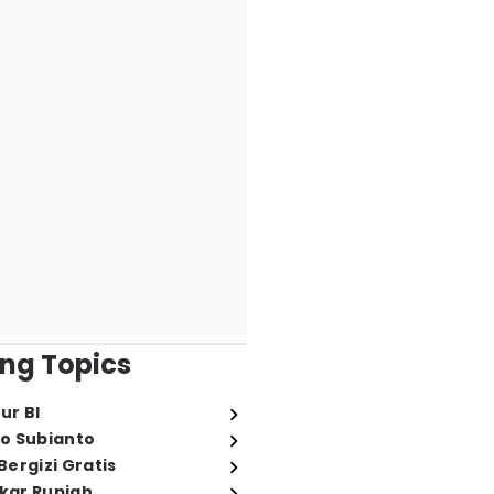
ng Topics
ur BI
o Subianto
ergizi Gratis
ukar Rupiah