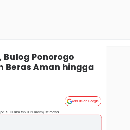
o, Bulog Ponorogo
n Beras Aman hingga
Add Us on Google
pai 900 ribu ton. IDN Times/Istimewa.