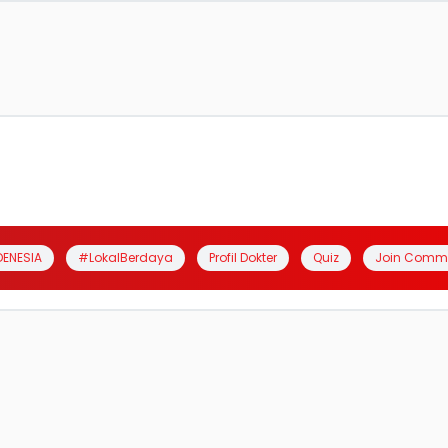
DENESIA
#LokalBerdaya
Profil Dokter
Quiz
Join Comm