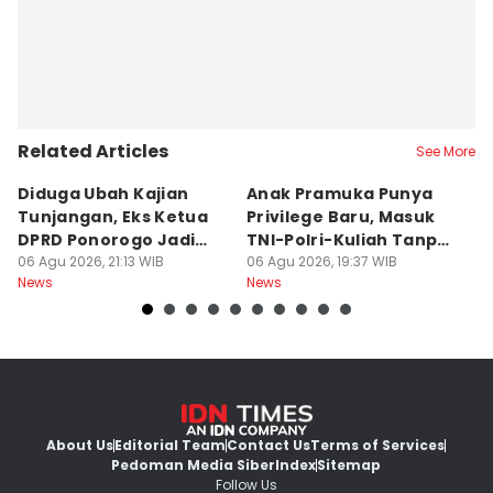
Related Articles
See More
Diduga Ubah Kajian
Anak Pramuka Punya
B
Tunjangan, Eks Ketua
Privilege Baru, Masuk
S
DPRD Ponorogo Jadi
TNI-Polri-Kuliah Tanpa
K
Tersangka
06 Agu 2026, 21:13 WIB
Tes
06 Agu 2026, 19:37 WIB
06
News
News
Ne
About Us
Editorial Team
Contact Us
Terms of Services
Pedoman Media Siber
Index
Sitemap
Follow Us