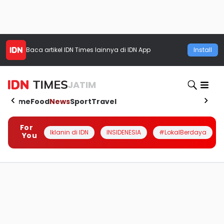
Baca artikel
IDN Times
lainnya di IDN App
Install
JATIM
Home
Food
News
Sport
Travel
For
Iklanin di IDN
INSIDENESIA
#LokalBerdaya
You