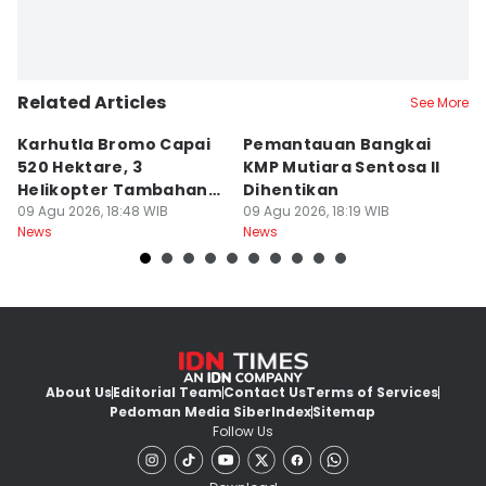
Related Articles
See More
Karhutla Bromo Capai
Pemantauan Bangkai
U
520 Hektare, 3
KMP Mutiara Sentosa II
A
Helikopter Tambahan
Dihentikan
d
Diterjunkan
09 Agu 2026, 18:48 WIB
09 Agu 2026, 18:19 WIB
09
News
News
Ne
About Us
Editorial Team
Contact Us
Terms of Services
Pedoman Media Siber
Index
Sitemap
Follow Us