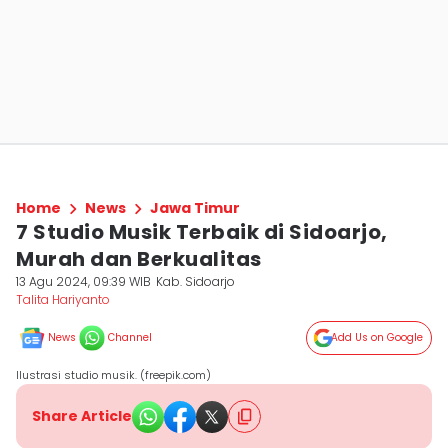
Home
News
Jawa Timur
7 Studio Musik Terbaik di Sidoarjo,
Murah dan Berkualitas
13 Agu 2024, 09:39 WIB
Kab. Sidoarjo
Talita Hariyanto
News
Channel
Add Us on Google
Ilustrasi studio musik. (freepik.com)
Share Article