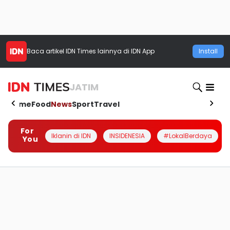
Baca artikel
IDN Times
lainnya di IDN App
Install
JATIM
Home
Food
News
Sport
Travel
For
Iklanin di IDN
INSIDENESIA
#LokalBerdaya
You