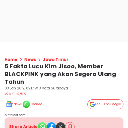
Home
News
Jawa Timur
5 Fakta Lucu Kim Jisoo, Member
BLACKPINK yang Akan Segera Ulang
Tahun
03 Jan 2019, 09:17 WIB
Kota Surabaya
Edwin Fajerial
News
Channel
Add Us on Google
pinterest.com
Share Article