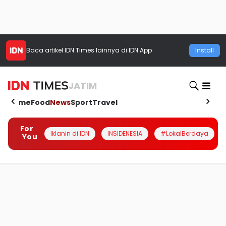
Baca artikel
IDN Times
lainnya di IDN App
Install
JATIM
Home
Food
News
Sport
Travel
For
Iklanin di IDN
INSIDENESIA
#LokalBerdaya
You