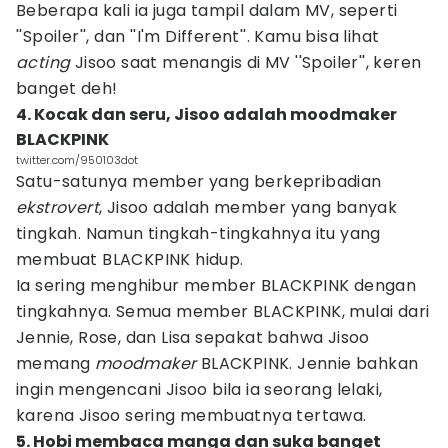
Beberapa kali ia juga tampil dalam MV, seperti
''Spoiler'', dan ''I'm Different''. Kamu bisa lihat
acting
Jisoo saat menangis di MV ''Spoiler'', keren
banget deh!
4. Kocak dan seru, Jisoo adalah moodmaker
BLACKPINK
twitter.com/950103dot
Satu-satunya member yang berkepribadian
ekstrovert
, Jisoo adalah member yang banyak
tingkah. Namun tingkah-tingkahnya itu yang
membuat BLACKPINK hidup.
Ia sering menghibur member BLACKPINK dengan
tingkahnya. Semua member BLACKPINK, mulai dari
Jennie, Rose, dan Lisa sepakat bahwa Jisoo
memang
moodmaker
BLACKPINK. Jennie bahkan
ingin mengencani Jisoo bila ia seorang lelaki,
karena Jisoo sering membuatnya tertawa.
5. Hobi membaca manga dan suka banget