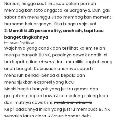
Namun, hingga saat ini Jisoo belum pernah
membagikan foto anggota keluarganya. Duh, gak
sabar deh menunggu Jisoo membagikan moment
bersama keluarganya. Kita tunggu saja, ya!
2. Memiliki 4D personality, aneh sih, tapi lucu
banget tingkahnya
twitter.com/lightjisoo
Wajahnya yang cantik dan terlihat kalem telah
menipu banyak BLINK, pasalnya cewek cantik ini
berkepribadian
absurd
dan memiliki tingkah yang
aneh banget. Kebiasaan anehnya seperti
menaruh benda-benda di kepala dan
menunjukkan ekspresi yang lucu.
Meski begitu banyak yang justru gemas dan
gregetan pengen bawa Jisoo pulang saking lucu
dan imutnya cewek ini,
meskipun
absurd
.
Kepribadiannya inilah yang justru membuat BLINK
semakin jatuh cinta.
Kiyowo
banget deh!