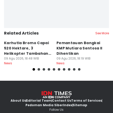
Related Articles
See More
Karhutla Bromo Capai
Pemantauan Bangkai
U
520 Hektare, 3
KMP Mutiara Sentosa II
A
Helikopter Tambahan
Dihentikan
d
Diterjunkan
09 Agu 2026, 18:48 WIB
09 Agu 2026, 18:19 WIB
09
News
News
Ne
About Us
Editorial Team
Contact Us
Terms of Services
Pedoman Media Siber
Index
Sitemap
Follow Us