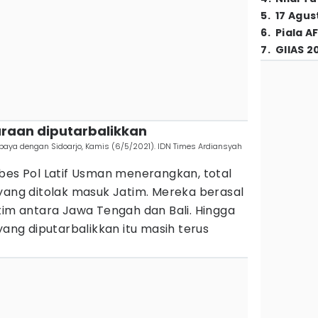
5
.
17 Agus
6
.
Piala A
7
.
GIIAS 2
araan diputarbalikkan
aya dengan Sidoarjo, Kamis (6/5/2021). IDN Times Ardiansyah
bes Pol Latif Usman menerangkan, total
ang ditolak masuk Jatim. Mereka berasal
tim antara Jawa Tengah dan Bali. Hingga
yang diputarbalikkan itu masih terus