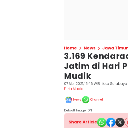
Home
News
Jawa Timur
3.169 Kendara
Jatim di Hari
Mudik
07 Mei 2021, 15:46 WIB
Kota Surabaya
Fitria Madia
News
Channel
Default Image IDN
Share Article