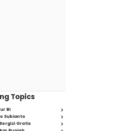
ng Topics
ur BI
o Subianto
ergizi Gratis
ukar Rupiah