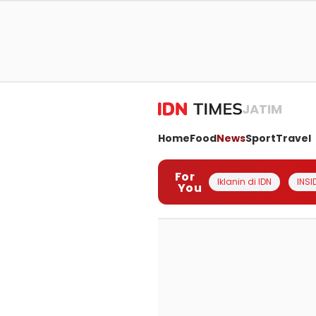
JATIM
Home
Food
News
Sport
Travel
For
Iklanin di IDN
INSI
You