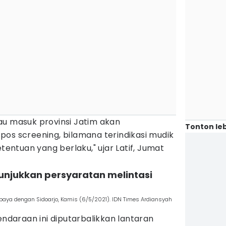
au masuk provinsi Jatim akan
Tonton leb
os screening, bilamana terindikasi mudik
etentuan yang berlaku," ujar Latif, Jumat
unjukkan persyaratan melintasi
aya dengan Sidoarjo, Kamis (6/5/2021). IDN Times Ardiansyah
endaraan ini diputarbalikkan lantaran