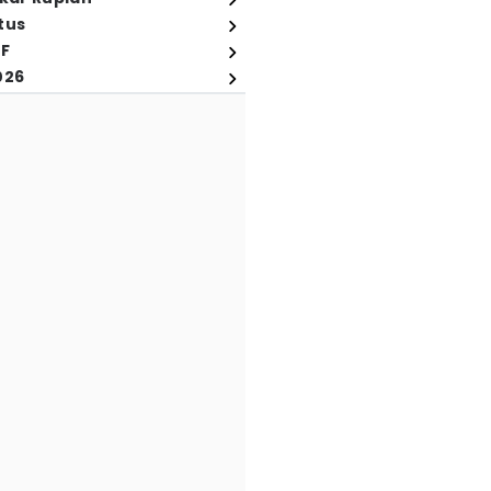
tus
FF
026