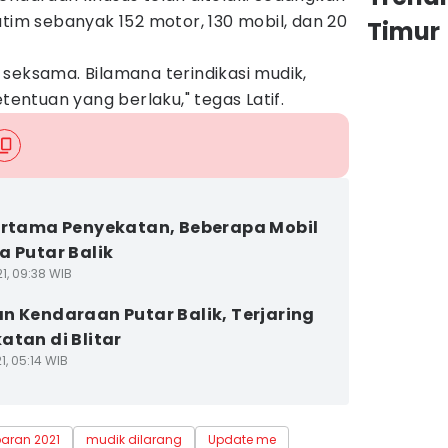
atim sebanyak 152 motor, 130 mobil, dan 20
Timur
seksama. Bilamana terindikasi mudik,
etentuan yang berlaku," tegas Latif.
ertama Penyekatan, Beberapa Mobil
a Putar Balik
1, 09:38 WIB
n Kendaraan Putar Balik, Terjaring
atan di Blitar
1, 05:14 WIB
baran 2021
mudik dilarang
Update me