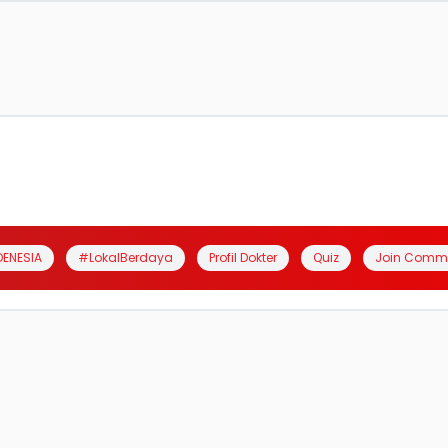
DENESIA
#LokalBerdaya
Profil Dokter
Quiz
Join Comm