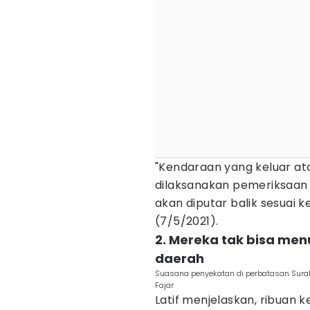
"Kendaraan yang keluar at
dilaksanakan pemeriksaan p
akan diputar balik sesuai k
(7/5/2021).
2. Mereka tak bisa men
daerah
Suasana penyekatan di perbatasan Surab
Fajar
Latif menjelaskan, ribuan k