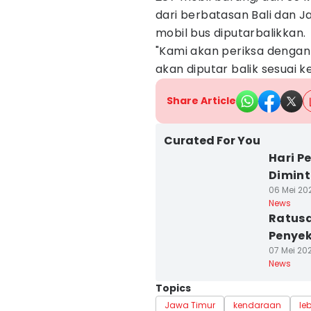
dari berbatasan Bali dan J
mobil bus diputarbalikkan.
"Kami akan periksa dengan 
akan diputar balik sesuai k
Share Article
Curated For You
Hari P
Dimint
06 Mei 202
News
Ratusa
Penyek
07 Mei 202
News
Topics
Jawa Timur
kendaraan
le