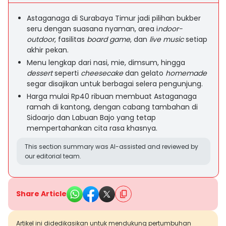
Astaganaga di Surabaya Timur jadi pilihan bukber
seru dengan suasana nyaman, area i
ndoor-
outdoor
, fasilitas
board game
, dan
live music
setiap
akhir pekan.
Menu lengkap dari nasi, mie, dimsum, hingga
dessert
seperti
cheesecake
dan gelato
homemade
segar disajikan untuk berbagai selera pengunjung.
Harga mulai Rp40 ribuan membuat Astaganaga
ramah di kantong, dengan cabang tambahan di
Sidoarjo dan Labuan Bajo yang tetap
mempertahankan cita rasa khasnya.
This section summary was AI-assisted and reviewed by
our editorial team.
Share Article
Artikel ini didedikasikan untuk mendukung pertumbuhan