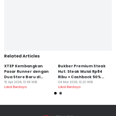
Related Articles
Jawa Timur
Jawa Timur
J
XTEP Kembangkan
Bukber Premium Steak
B
Pasar Runner dengan
Hut: Steak Mulai Rp84
A
Dua Store Baru di
Ribu + Cashback 50%
N
Surabaya
15 Apr 2026, 13:38 WIB
Member Baru
04 Mar 2026, 13:20 WIB
R
02
Lokal Berdaya
Lokal Berdaya
Lo