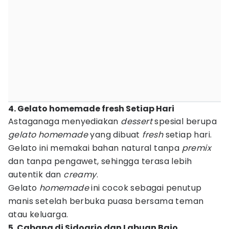
4. Gelato homemade fresh Setiap Hari
Astaganaga menyediakan
dessert
spesial berupa
gelato homemade
yang dibuat
fresh
setiap hari.
Gelato ini memakai bahan natural tanpa
premix
dan tanpa pengawet, sehingga terasa lebih
autentik dan
creamy
.
Gelato
homemade
ini cocok sebagai penutup
manis setelah berbuka puasa bersama teman
atau keluarga.
5. Cabang di Sidoarjo dan Labuan Bajo