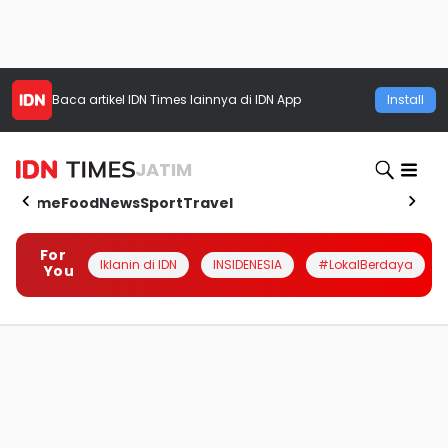
Baca artikel
IDN Times
lainnya di IDN App
Install
JATIM
Home
Food
News
Sport
Travel
For
Iklanin di IDN
INSIDENESIA
#LokalBerdaya
You