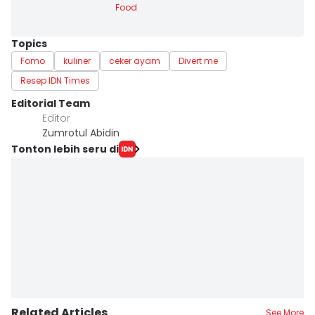
Food
Topics
Fomo
kuliner
ceker ayam
Divert me
Resep IDN Times
Editorial Team
Editor
Zumrotul Abidin
Tonton lebih seru di
Related Articles
See More