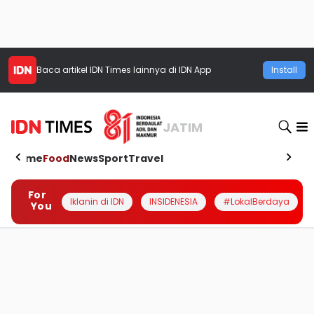
Baca artikel
IDN Times
lainnya di IDN App
Install
JATIM
Home
Food
News
Sport
Travel
For
Iklanin di IDN
INSIDENESIA
#LokalBerdaya
You