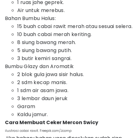
​1 ruas jahe geprek.
Air untuk merebus.
​Bahan Bumbu Halus:
​15 buah cabai rawit merah atau sesuai selera.
​10 buah cabai merah keriting.
​8 siung bawang merah.
​5 siung bawang putih.
​3 butir kemiri sangrai.
​Bumbu Glazy dan Aromatik
​2 blok gula jawa sisir halus.
​2 sdm kecap manis.
​1 sdm air asam jawa.
​3 lembar daun jeruk
​Garam
Kaldu jamur.
Cara Membuat Ceker Mercon Swicy
ilustrasi cabai rawit. Freepik.com/Jcomp