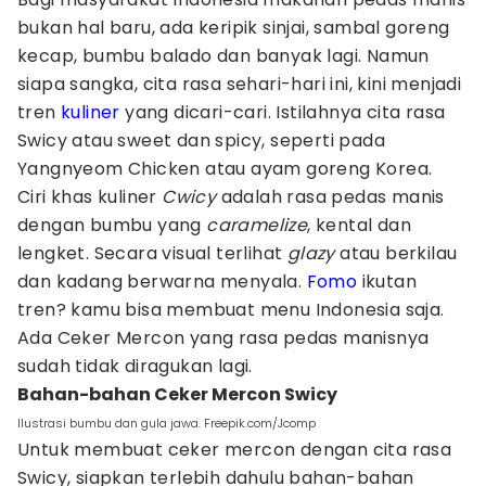
bukan hal baru, ada keripik sinjai, sambal goreng
kecap, bumbu balado dan banyak lagi. Namun
siapa sangka, cita rasa sehari-hari ini, kini menjadi
tren
kuliner
yang dicari-cari. Istilahnya cita rasa
Swicy atau sweet dan spicy, seperti pada
Yangnyeom Chicken atau ayam goreng Korea.
Ciri khas kuliner
Cwicy
adalah rasa pedas manis
dengan bumbu yang
caramelize
, kental dan
lengket. Secara visual terlihat
glazy
atau berkilau
dan kadang berwarna menyala.
Fomo
ikutan
tren? kamu bisa membuat menu Indonesia saja.
Ada Ceker Mercon yang rasa pedas manisnya
sudah tidak diragukan lagi.
Bahan-bahan Ceker Mercon Swicy
Ilustrasi bumbu dan gula jawa. Freepik.com/Jcomp
Untuk membuat ceker mercon dengan cita rasa
Swicy, siapkan terlebih dahulu bahan-bahan