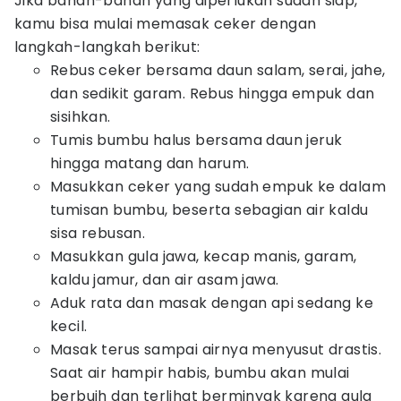
Jika bahan-bahan yang diperlukan sudah siap,
kamu bisa mulai memasak ceker dengan
langkah-langkah berikut:
​Rebus ceker bersama daun salam, serai, jahe,
dan sedikit garam. Rebus hingga empuk dan
sisihkan.
​Tumis bumbu halus bersama daun jeruk
hingga matang dan harum.
​Masukkan ceker yang sudah empuk ke dalam
tumisan bumbu, beserta sebagian air kaldu
sisa rebusan.
​Masukkan gula jawa, kecap manis, garam,
kaldu jamur, dan air asam jawa.
​Aduk rata dan masak dengan api sedang ke
kecil.
​Masak terus sampai airnya menyusut drastis.
Saat air hampir habis, bumbu akan mulai
berbuih dan terlihat berminyak karena gula