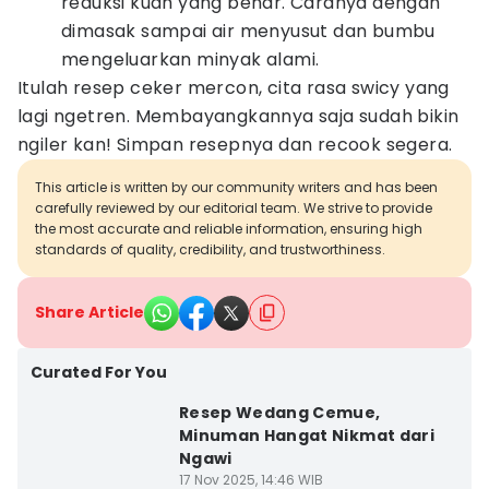
reduksi kuah yang benar. Caranya dengan
dimasak sampai air menyusut dan bumbu
mengeluarkan minyak alami.
​Itulah resep ceker mercon, cita rasa swicy yang
lagi ngetren. Membayangkannya saja sudah bikin
ngiler kan! Simpan resepnya dan recook segera.
This article is written by our community writers and has been
carefully reviewed by our editorial team. We strive to provide
the most accurate and reliable information, ensuring high
standards of quality, credibility, and trustworthiness.
Share Article
Curated For You
Resep Wedang Cemue,
Minuman Hangat Nikmat dari
Ngawi
17 Nov 2025, 14:46 WIB