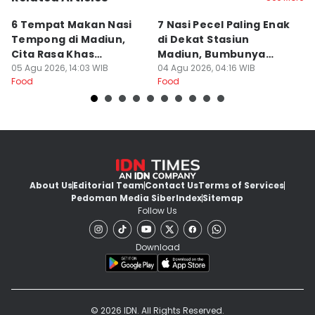
6 Tempat Makan Nasi
7 Nasi Pecel Paling Enak
5
Tempong di Madiun,
di Dekat Stasiun
S
Cita Rasa Khas
Madiun, Bumbunya
A
Banyuwangi
05 Agu 2026, 14:03 WIB
Khas
04 Agu 2026, 04:16 WIB
03
Food
Food
Fo
About Us
Editorial Team
Contact Us
Terms of Services
Pedoman Media Siber
Index
Sitemap
Follow Us
Download
© 2026 IDN. All Rights Reserved.