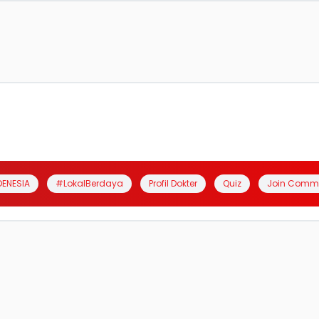
DENESIA
#LokalBerdaya
Profil Dokter
Quiz
Join Comm