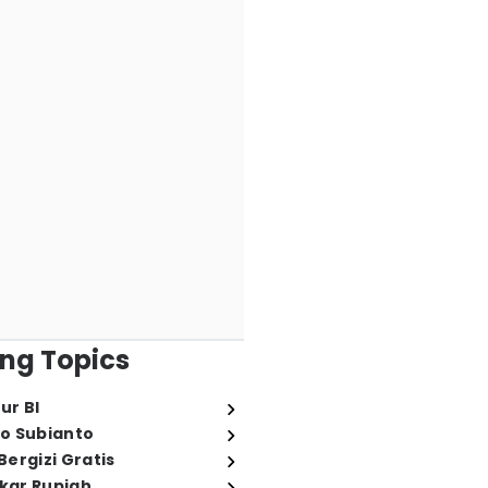
ng Topics
ur BI
o Subianto
ergizi Gratis
ukar Rupiah