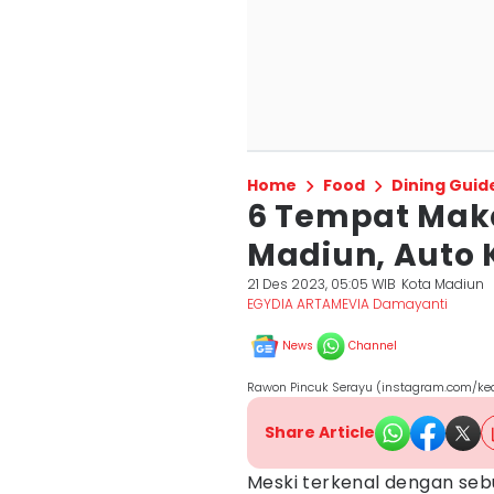
Home
Food
Dining Guid
6 Tempat Mak
Madiun, Auto
21 Des 2023, 05:05 WIB
Kota Madiun
EGYDIA ARTAMEVIA Damayanti
News
Channel
Rawon Pincuk Serayu (instagram.com/ke
Share Article
Meski terkenal dengan seb