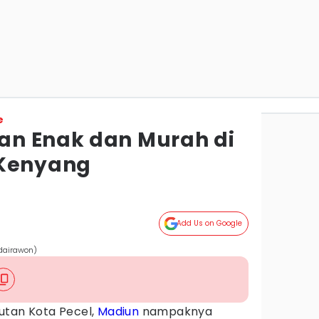
e
an Enak dan Murah di
 Kenyang
Add Us on Google
dairawon)
utan Kota Pecel,
Madiun
nampaknya