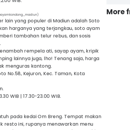
2.00 WIB.
More 
toayamkondang_madiun)
er lain yang populer di Madiun adalah Soto
kan harganya yang terjangkau, soto ayam
beri tambahan telur rebus, dan sosis
.
 menambah rempela ati, sayap ayam, kripik
ng lainnya juga, lho! Tenang saja, harga
ak menguras kantong.
o No.58, Kejuron, Kec. Taman, Kota
n.
.30 WIB | 17.30-23.00 WIB.
jatuh pada kedai Om Breng. Tempat makan
 resto ini, rupanya menawarkan menu