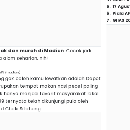
5
.
17 Agus
6
.
Piala A
7
.
GIIAS 2
enak dan murah di Madiun
. Cocok jadi
 alam seharian, nih!
cel99madiun)
g gak boleh kamu lewatkan adalah Depot
merupakan tempat makan nasi pecel paling
ak hanya menjadi favorit masyarakat lokal
9 ternyata telah dikunjungi pula oleh
al Choki Sitohang.