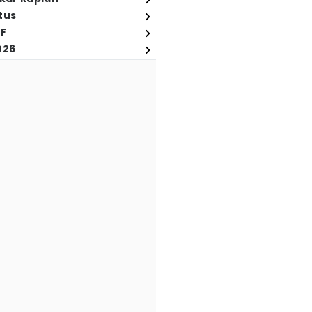
tus
FF
026