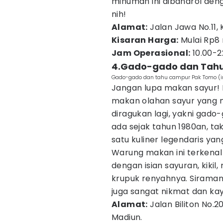
minuman ini dibandrol deng
nih!
Alamat:
Jalan Jawa No.11, 
Kisaran Harga:
Mulai Rp8 
Jam Operasional:
10.00-2
4.Gado-gado dan Tah
Gado-gado dan tahu campur Pak Tomo (
Jangan lupa makan sayur! 
makan olahan sayur yang m
diragukan lagi, yakni gad
ada sejak tahun 1980an, tak
satu kuliner legendaris yan
Warung makan ini terkenal
dengan isian sayuran, kikil,
krupuk renyahnya. Siraman
juga sangat nikmat dan ka
Alamat:
Jalan Biliton No.2
Madiun.