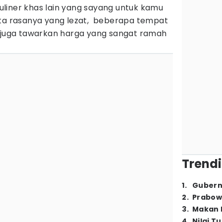
liner khas lain yang sayang untuk kamu
ita rasanya yang lezat, beberapa tempat
a juga tawarkan harga yang sangat ramah
Trendi
1
.
Gubern
2
.
Prabow
3
.
Makan B
4
.
Nilai T