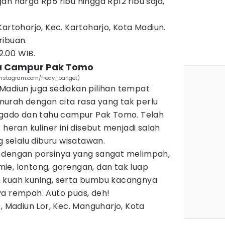
an harga Rp5 ribu hingga Rp12 ribu saja,
Kartoharjo, Kec. Kartoharjo, Kota Madiun.
ribuan.
2.00 WIB.
u Campur Pak Tomo
instagram.com/fredy_banget)
Madiun juga sediakan pilihan tempat
urah dengan cita rasa yang tak perlu
o-gado dan tahu campur Pak Tomo. Telah
 heran kuliner ini disebut menjadi salah
g selalu diburu wisatawan.
 dengan porsinya yang sangat melimpah,
 mie, lontong, gorengan, dan tak luap
 kuah kuning, serta bumbu kacangnya
ya rempah. Auto puas, deh!
0, Madiun Lor, Kec. Manguharjo, Kota