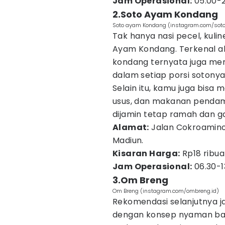
Jam Operasional:
05.00-2
2.Soto Ayam Kondang
Soto ayam Kondang (instagram.com/so
Tak hanya nasi pecel, kulin
Ayam Kondang. Terkenal a
kondang ternyata juga mem
dalam setiap porsi sotonya
Selain itu, kamu juga bisa
usus, dan makanan pendampi
dijamin tetap ramah dan g
Alamat:
Jalan Cokroaminot
Madiun.
Kisaran Harga:
Rp18 ribua
Jam Operasional:
06.30-13
3.Om Breng
Om Breng (instagram.com/ombreng.id)
Rekomendasi selanjutnya 
dengan konsep nyaman bak