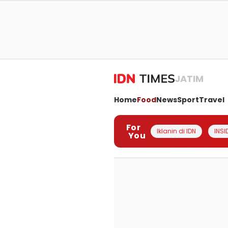
JATIM
Home
Food
News
Sport
Travel
For
Iklanin di IDN
INSI
You