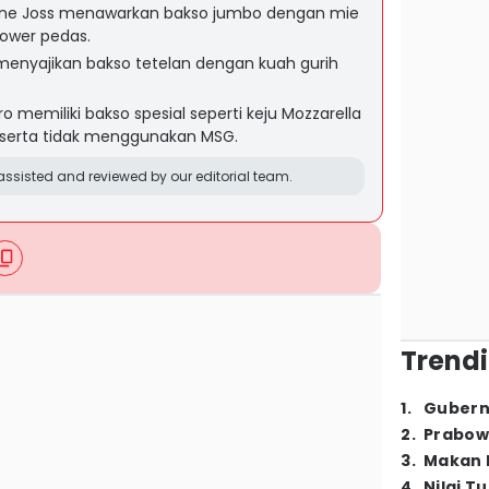
ane Joss menawarkan bakso jumbo dengan mie
dower pedas.
 menyajikan bakso tetelan dengan kuah gurih
emiliki bakso spesial seperti keju Mozzarella
serta tidak menggunakan MSG.
ssisted and reviewed by our editorial team.
Trendi
1
.
Gubern
2
.
Prabow
3
.
Makan B
4
.
Nilai T