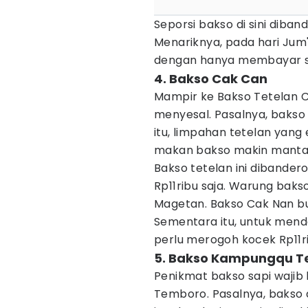
Seporsi bakso di sini diban
Menariknya, pada hari Jum
dengan hanya membayar se
4. Bakso Cak Can
Mampir ke Bakso Tetelan
menyesal. Pasalnya, bakso t
itu, limpahan tetelan yan
makan bakso makin mantap 
Bakso tetelan ini dibander
Rp11ribu saja. Warung bakso
Magetan. Bakso Cak Nan buk
Sementara itu, untuk mend
perlu merogoh kocek Rp11ri
5. Bakso Kampungqu 
Penikmat bakso sapi waji
Temboro. Pasalnya, bakso 