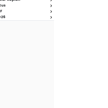
tus
FF
026