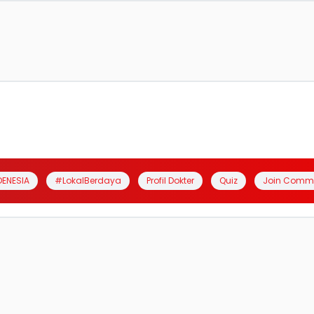
DENESIA
#LokalBerdaya
Profil Dokter
Quiz
Join Comm