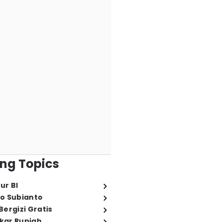
ng Topics
ur BI
o Subianto
ergizi Gratis
ukar Rupiah