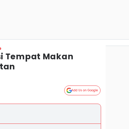
e
i Tempat Makan
etan
Add Us on Google