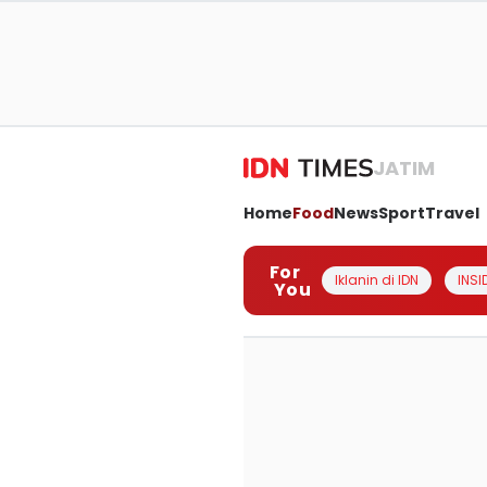
JATIM
Home
Food
News
Sport
Travel
For
Iklanin di IDN
INSI
You