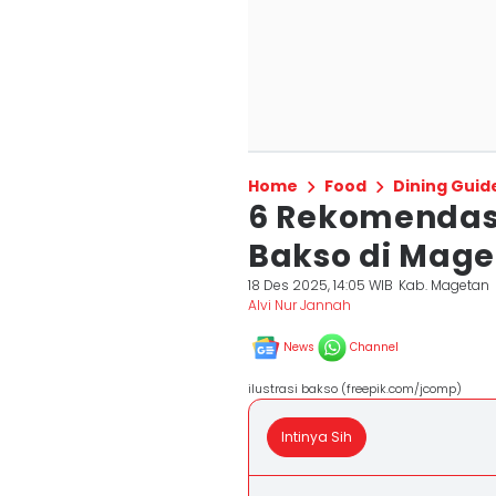
Home
Food
Dining Guid
6 Rekomendas
Bakso di Mag
18 Des 2025, 14:05 WIB
Kab. Magetan
Alvi Nur Jannah
News
Channel
ilustrasi bakso (freepik.com/jcomp)
Intinya Sih