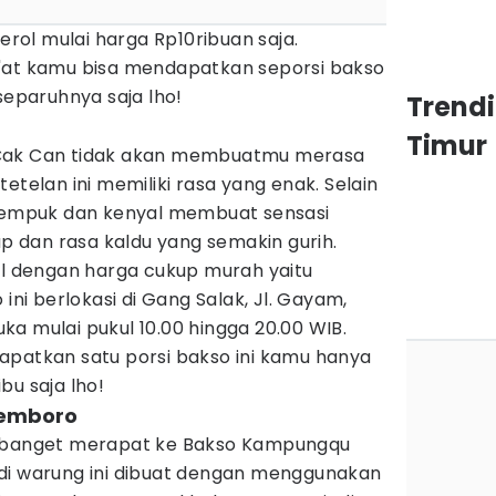
derol mulai harga Rp10ribuan saja.
'at kamu bisa mendapatkan seporsi bakso
paruhnya saja lho!
Trend
Timur
 Cak Can tidak akan membuatmu merasa
etelan ini memiliki rasa yang enak. Selain
g empuk dan kenyal membuat sensasi
dan rasa kaldu yang semakin gurih.
ol dengan harga cukup murah yaitu
 ini berlokasi di Gang Salak, Jl. Gayam,
a mulai pukul 10.00 hingga 20.00 WIB.
apatkan satu porsi bakso ini kamu hanya
bu saja lho!
Temboro
b banget merapat ke Bakso Kampungqu
di warung ini dibuat dengan menggunakan