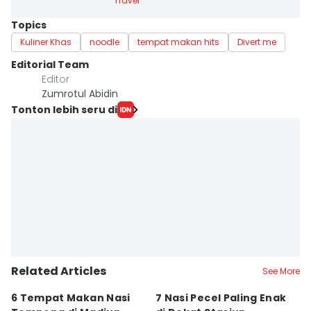
Travel
Topics
Kuliner Khas
noodle
tempat makan hits
Divert me
Editorial Team
Editor
Zumrotul Abidin
Tonton lebih seru di
Related Articles
See More
6 Tempat Makan Nasi
7 Nasi Pecel Paling Enak
5