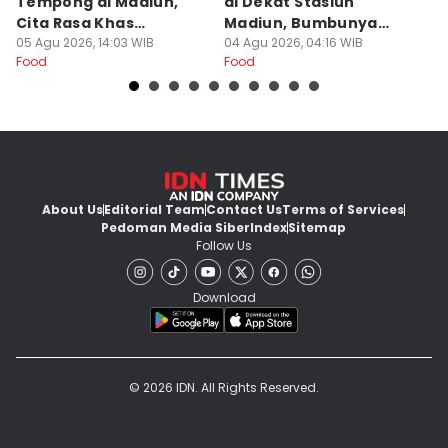
Tempong di Madiun,
di Dekat Stasiun
S
Cita Rasa Khas
Madiun, Bumbunya
A
Banyuwangi
05 Agu 2026, 14:03 WIB
Khas
04 Agu 2026, 04:16 WIB
03
Food
Food
Fo
About Us
Editorial Team
Contact Us
Terms of Services
Pedoman Media Siber
Index
Sitemap
Follow Us
Download
© 2026 IDN. All Rights Reserved.