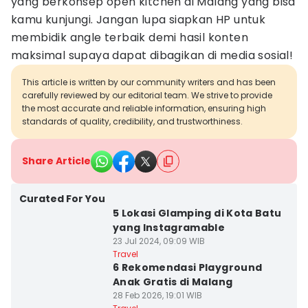
yang berkonsep open kitchen di Malang yang bisa
kamu kunjungi. Jangan lupa siapkan HP untuk
membidik angle terbaik demi hasil konten
maksimal supaya dapat dibagikan di media sosial!
This article is written by our community writers and has been
carefully reviewed by our editorial team. We strive to provide
the most accurate and reliable information, ensuring high
standards of quality, credibility, and trustworthiness.
Share Article
Curated For You
5 Lokasi Glamping di Kota Batu
yang Instagramable
23 Jul 2024, 09:09 WIB
Travel
6 Rekomendasi Playground
Anak Gratis di Malang
28 Feb 2026, 19:01 WIB