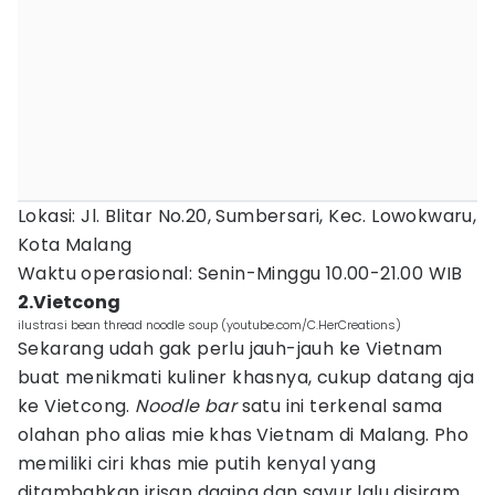
Lokasi: Jl. Blitar No.20, Sumbersari, Kec. Lowokwaru,
Kota Malang
Waktu operasional: Senin-Minggu 10.00-21.00 WIB
2.Vietcong
ilustrasi bean thread noodle soup (youtube.com/C.HerCreations)
Sekarang udah gak perlu jauh-jauh ke Vietnam
buat menikmati kuliner khasnya, cukup datang aja
ke Vietcong.
Noodle bar
satu ini terkenal sama
olahan pho alias mie khas Vietnam di Malang. Pho
memiliki ciri khas mie putih kenyal yang
ditambahkan irisan daging dan sayur lalu disiram