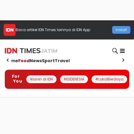
Baca artikel
IDN Times
lainnya di IDN App
Install
JATIM
Home
Food
News
Sport
Travel
For
Iklanin di IDN
INSIDENESIA
#LokalBerdaya
You