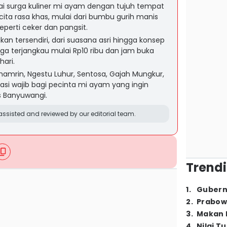
ai surga kuliner mi ayam dengan tujuh tempat
ita rasa khas, mulai dari bumbu gurih manis
perti ceker dan pangsit.
kan tersendiri, dari suasana asri hingga konsep
ga terjangkau mulai Rp10 ribu dan jam buka
hari.
hamrin, Ngestu Luhur, Sentosa, Gajah Mungkur,
si wajib bagi pecinta mi ayam yang ingin
s Banyuwangi.
ssisted and reviewed by our editorial team.
Trendi
1
.
Gubern
2
.
Prabow
3
.
Makan B
4
.
Nilai T