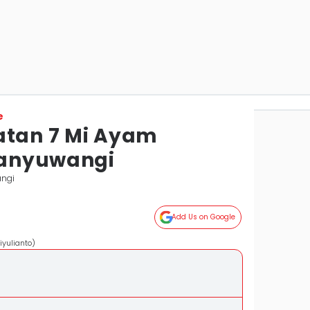
e
atan 7 Mi Ayam
 Banyuwangi
angi
Add Us on Google
iyulianto)