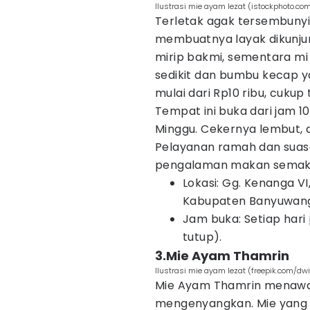
Ilustrasi mie ayam lezat (istockphoto.co
Terletak agak tersembunyi,
membuatnya layak dikunjun
mirip bakmi, sementara mi
sedikit dan bumbu kecap y
mulai dari Rp10 ribu, cukup
Tempat ini buka dari jam 1
Minggu. Cekernya lembut, 
Pelayanan ramah dan suas
pengalaman makan semak
Lokasi: Gg. Kenanga VI
Kabupaten Banyuwangi
Jam buka: Setiap hari 
tutup).
3.Mie Ayam Thamrin
Ilustrasi mie ayam lezat (freepik.com/dwi
Mie Ayam Thamrin menawar
mengenyangkan. Mie yang