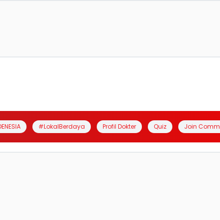
DENESIA
#LokalBerdaya
Profil Dokter
Quiz
Join Comm