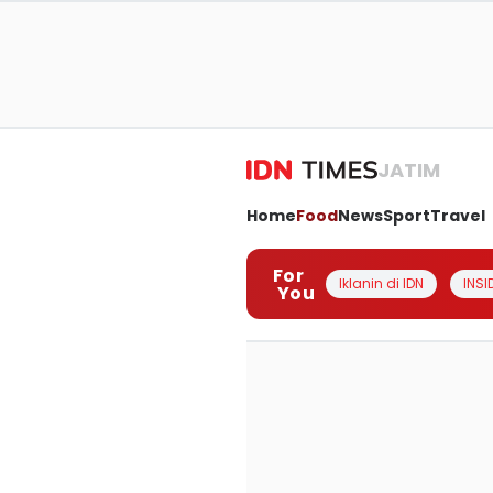
JATIM
Home
Food
News
Sport
Travel
For
Iklanin di IDN
INSI
You