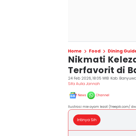
Home
Food
Dining Guid
Nikmati Kelez
Terfavorit di
24 Feb 2026, 18:05 WIB
Kab. Banyuw
Sifa Aulia Jannah
News
Channel
Ilustrasi mie ayam lezat (freepik.com/ dw
Intinya Sih