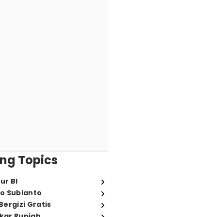
ng Topics
ur BI
o Subianto
ergizi Gratis
ukar Rupiah