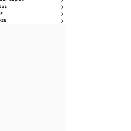
tus
FF
026