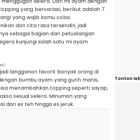
ga menggugah selera. Dari mi ayam dengan
opping yang bervariasi, berikut adalah 7
angi yang wajib kamu coba.
ikan dan cita rasa tersendiri, jadi
ya sebagai bagian dari petualangan
segera kunjungi salah satu mi ayam
td)
adi langganan favorit banyak orang di
Tonton leb
 dengan bumbu ayam yang gurih manis,
 bisa menambahkan topping seperti sayap,
bakso sesuai selera. Minuman yang
i dari es teh hingga es jeruk.