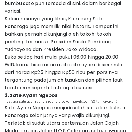
bumbu sate pun tersedia di sini, dalam berbagai
variasi.
Selain rasanya yang khas, Kampung Sate
Ponorogo juga memiliki nilai historis. Tempat ini
bahkan pernah dikunjungi oleh tokoh-tokoh
penting, termasuk Presiden Susilo Bambang
Yudhoyono dan Presiden Joko Widodo.
Buka setiap hari mulai pukul 06.00 hingga 20.00
WIB, kamu bisa menikmati sate ayam di sini mulai
dari harga Rp25 hingga Rp50 ribu per porsinya,
tergantung pada jumlah tusukan dan pilihan lauk
tambahan seperti lontong atau nasi.
3. Sate Ayam Ngepos
Ilustrasi sate ayam yang sedang dibakar (pexels.com/@Kun Fayakun)
Sate Ayam Ngepos menjadi salah satu ikon kuliner
Ponorogo selanjutnya yang wajib dikunjungi.
Terletak di sudut utara pertemuan Jalan Gajah
Mada dengan Jalan H.O.S Cokroaminoto, kawasan