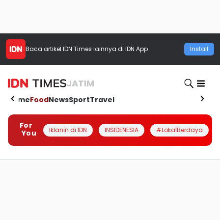
Baca artikel
IDN Times
lainnya di IDN App
Install
JATIM
Home
Food
News
Sport
Travel
For
Iklanin di IDN
INSIDENESIA
#LokalBerdaya
You