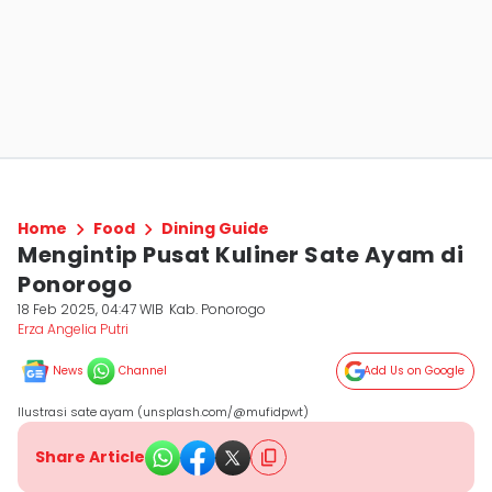
Home
Food
Dining Guide
Mengintip Pusat Kuliner Sate Ayam di
Ponorogo
18 Feb 2025, 04:47 WIB
Kab. Ponorogo
Erza Angelia Putri
News
Channel
Add Us on Google
Ilustrasi sate ayam (unsplash.com/@mufidpwt)
Share Article