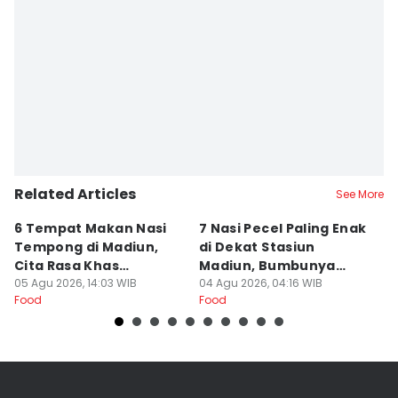
Related Articles
See More
6 Tempat Makan Nasi
7 Nasi Pecel Paling Enak
5
Tempong di Madiun,
di Dekat Stasiun
S
Cita Rasa Khas
Madiun, Bumbunya
A
Banyuwangi
05 Agu 2026, 14:03 WIB
Khas
04 Agu 2026, 04:16 WIB
03
Food
Food
Fo