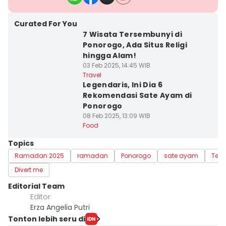
Curated For You
7 Wisata Tersembunyi di
Ponorogo, Ada Situs Religi
hingga Alam!
03 Feb 2025, 14:45 WIB
Travel
Legendaris, Ini Dia 6
Rekomendasi Sate Ayam di
Ponorogo
08 Feb 2025, 13:09 WIB
Food
Topics
Ramadan 2025
ramadan
Ponorogo
sate ayam
Tem
Divert me
Editorial Team
Editor
Erza Angelia Putri
Tonton lebih seru di