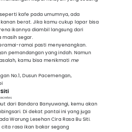
seperti kafe pada umumnya, ada
anan berat. Jika kamu cukup lapar bisa
ena ikannya diambil langsung dari
 masih segar.
beramai-ramai pasti menyenangkan.
ngan pemandangan yang indah. Namun
masalah, kamu bisa menikmati
me
ngan No.1, Dusun Pacemengan,
pi
Siti
Secretes
aut dari Bandara Banyuwangi, kemu akan
ingsari. Di dekat pantai ini yang juga
 ada Warung Lesehan Cira Rasa Bu Siti.
ita rasa ikan bakar segang