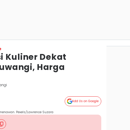
e
 Kuliner Dekat
uwangi, Harga
angi
Add Us on Google
r menawan. Pexels/Lawrence Suzara