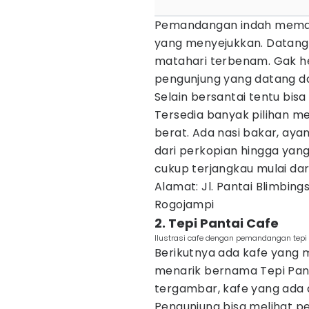
Pemandangan indah meman
yang menyejukkan. Datang 
matahari terbenam. Gak her
pengunjung yang datang da
Selain bersantai tentu bis
Tersedia banyak pilihan m
berat. Ada nasi bakar, ay
dari perkopian hingga yan
cukup terjangkau mulai dari
Alamat: Jl. Pantai Blimbin
Rogojampi
2. Tepi Pantai Cafe
Ilustrasi cafe dengan pemandangan tepi 
Berikutnya ada kafe yan
menarik bernama Tepi Pant
tergambar, kafe yang ada 
Pengunjung bisa melihat 