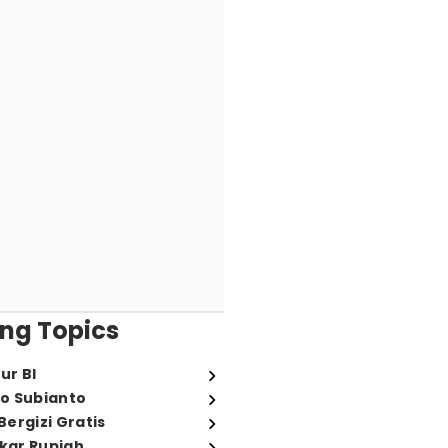
ng Topics
ur BI
o Subianto
ergizi Gratis
ukar Rupiah