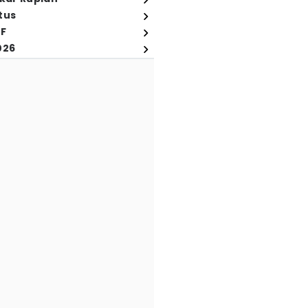
tus
FF
026