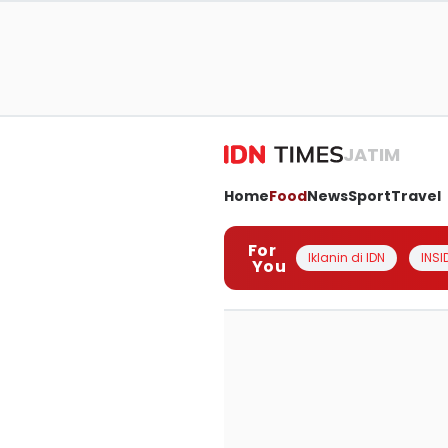
JATIM
Home
Food
News
Sport
Travel
For
Iklanin di IDN
INSI
You