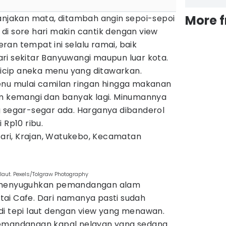
More 
jakan mata, ditambah angin sepoi-sepoi
di sore hari makin cantik dengan view
an tempat ini selalu ramai, baik
ri sekitar Banyuwangi maupun luar kota.
a icip aneka menu yang ditawarkan.
enu mulai camilan ringan hingga makanan
am kemangi dan banyak lagi. Minumannya
g segar-segar ada. Harganya dibanderol
 Rp10 ribu.
gsari, Krajan, Watukebo, Kecamatan
laut. Pexels/Tolgraw Photography
g menyuguhkan pemandangan alam
ai Cafe. Dari namanya pasti sudah
di tepi laut dengan view yang menawan.
pemandangan kapal nelayan yang sedang