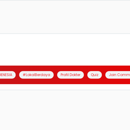
DENESIA
#LokalBerdaya
Profil Dokter
Quiz
Join Comm