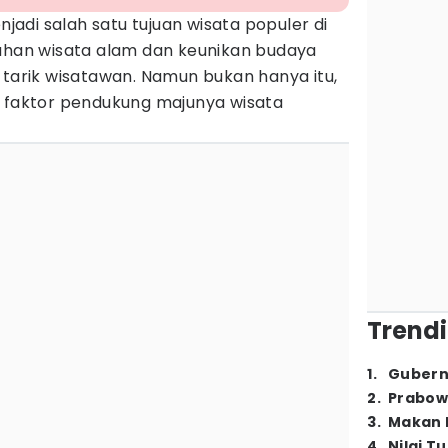
jadi salah satu tujuan wisata populer di
dahan wisata alam dan keunikan budaya
rik wisatawan. Namun bukan hanya itu,
i faktor pendukung majunya wisata
Trendi
1
.
Gubern
2
.
Prabow
3
.
Makan B
4
.
Nilai T