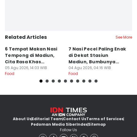
Related Articles
See More
6 Tempat Makan Nasi
7 Nasi Pecel Paling Enak
5
Tempong di Madiun,
di Dekat Stasiun
S
Cita Rasa Khas
Madiun, Bumbunya
A
Banyuwangi
05 Agu 2026, 14:03 WIB
Khas
04 Agu 2026, 04:16 WIB
03
Food
Food
Fo
About Us
Editorial Team
Contact Us
Terms of Services
Pedoman Media Siber
Index
Sitemap
Follow Us