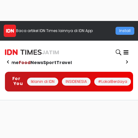
Baca artikel
IDN Times
lainnya di IDN App
Install
JATIM
Home
Food
News
Sport
Travel
For
Iklanin di IDN
INSIDENESIA
#LokalBerdaya
You