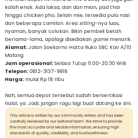
kalah enak. Ada laksa, dan dan mian, pad thai
hingga
chicken
pho. Selain mie, tersedia pula nasi
dan beberapa camilan. Area
sitting
-nya luas,
nyaman, banyak colokan. Bikin pembeli betah
berlama-lama, apalagi disediakan
game
menarik.
Alamat:
Jalan Soekarno Hatta Ruko SBC Kav A/10
Malang
Jam operasional:
Selasa Tutup 11.00-20.30 WIB
Telepon:
0812-3137-9918
Harga:
mulai Rp 18 ribu
Nah, semua depot tersebut sudah bersertikasi
halal, ya. Jadi, jangan ragu lagi buat datang ke sini.
This article is written by our community writers and has been
carefully reviewed by our editorial team. We strive to provide
the most accurate and reliable information, ensuring high
standards of quality, credibility, and trustworthiness.