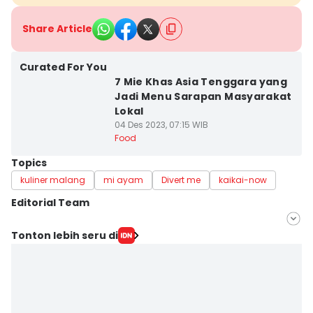
Share Article
Curated For You
7 Mie Khas Asia Tenggara yang
Jadi Menu Sarapan Masyarakat
Lokal
04 Des 2023, 07:15 WIB
Food
Topics
kuliner malang
mi ayam
Divert me
kaikai-now
Editorial Team
Editor
Tonton lebih seru di
Mayang Ulfah Narimanda
Editor
Faiz Nashrillah