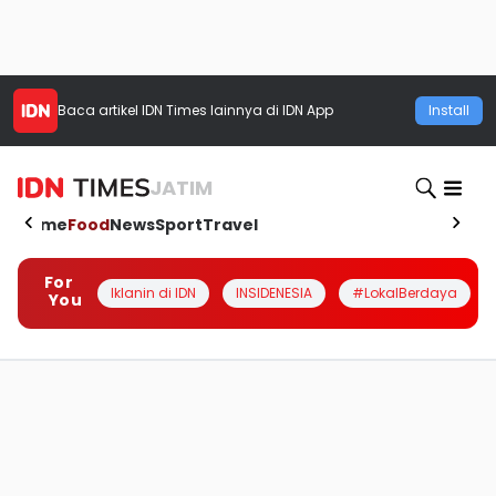
Baca artikel
IDN Times
lainnya di IDN App
Install
JATIM
Home
Food
News
Sport
Travel
For
Iklanin di IDN
INSIDENESIA
#LokalBerdaya
You