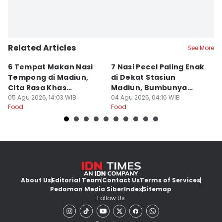
Related Articles
See More
6 Tempat Makan Nasi
7 Nasi Pecel Paling Enak
5
Tempong di Madiun,
di Dekat Stasiun
S
Cita Rasa Khas
Madiun, Bumbunya
A
Banyuwangi
05 Agu 2026, 14:03 WIB
Khas
04 Agu 2026, 04:16 WIB
03
Food
Food
Fo
About Us
Editorial Team
Contact Us
Terms of Services
Pedoman Media Siber
Index
Sitemap
Follow Us