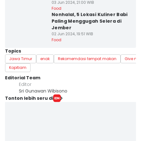
03 Jun 2024, 21:00 WIB
Food
Nonhalal, 5 Lokasi Kuliner Babi
Paling Menggugah Selera di
Jember
02 Jun 2024, 19:51 WIB
Food
Topics
Jawa Timur
enak
Rekomemdasi tempat makan
Give me 
Kopitiam
Editorial Team
Editor
Sri Gunawan Wibisono
Tonton lebih seru di