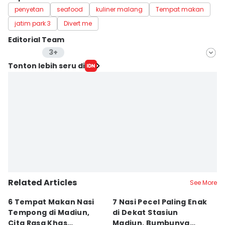
penyetan
seafood
kuliner malang
Tempat makan
jatim park 3
Divert me
Editorial Team
3+
Editor
Tonton lebih seru di
Stella Azasya
Editor
Faiz Nashrillah
Editor
Zumrotul Abidin
Related Articles
See More
6 Tempat Makan Nasi
7 Nasi Pecel Paling Enak
5
Tempong di Madiun,
di Dekat Stasiun
S
Cita Rasa Khas
Madiun, Bumbunya
A