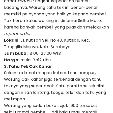
dapar
request
tingkat kepedasan bumbu
kacangnya. Warung tahu tek ini benar-benar
memiliki pelayanan yang baik ya kepada pembeli.
Tak heran kalau warung ini dinamai Sidho Moro,
karena banyak pembeli yang puas dan melakukan
repeat order.
Lokasi:
Jl. Kutisari Sel. No.40, Kutisari, Kec.
Tenggilis Mejoyo, Kota Surabaya.
Jam buka:
18.00-23.00 WIB.
Harga:
mulai Rp12 ribu.
3. Tahu Tek Cak Kahar
Selain terkenal dengan kuliner tahu campur,
Warung Cak Kahar juga terkendal dengan tahu
teknya yang super enak. Satu porsi tahu tek diisi
dengan irisan lontong, taoge, telur dan tahu yang
melimpah.
Warung yang sudah buka sejak 1960 tersebut
selalu ramai pembeli. Jadi kalau mau membli,