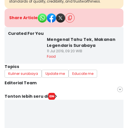
standards of quality, credibility, and trustworthiness.
Share Article
Curated For You
Mengenal Tahu Tek, Makanan
Legendaris Surabaya
11 Jul 2019, 09:20 WIB
Food
Topics
Kuliner surabaya
Update me
Educate me
Editorial Team
Editor
Tonton lebih seru di
Stella Azasya
Editor
Faiz Nashrillah