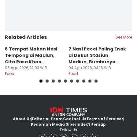
Related Articles
See More
6 Tempat Makan Nasi
7 Nasi Pecel Paling Enak
5
Tempong di Madiun,
di Dekat Stasiun
S
Cita Rasa Khas
Madiun, Bumbunya
A
Banyuwangi
05 Agu 2026, 14:03 WIB
Khas
04 Agu 2026, 04:16 WIB
03
Food
Food
Fo
About Us
Editorial Team
Contact Us
Terms of Services
Pedoman Media Siber
Index
Sitemap
Follow Us