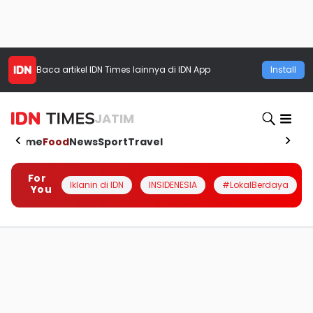
Baca artikel
IDN Times
lainnya di IDN App
Install
JATIM
Home
Food
News
Sport
Travel
For
Iklanin di IDN
INSIDENESIA
#LokalBerdaya
You