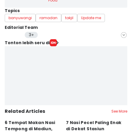
Food
Topics
banyuwangi
ramadan
takjil
Update me
Editorial Team
3+
Editor
Tonton lebih seru di
Faiz Nashrillah
Editor
Mohamad Ulil Albab
Editor
Zumrotul Abidin
Related Articles
See More
6 Tempat Makan Nasi
7 Nasi Pecel Paling Enak
5
Tempong di Madiun,
di Dekat Stasiun
S