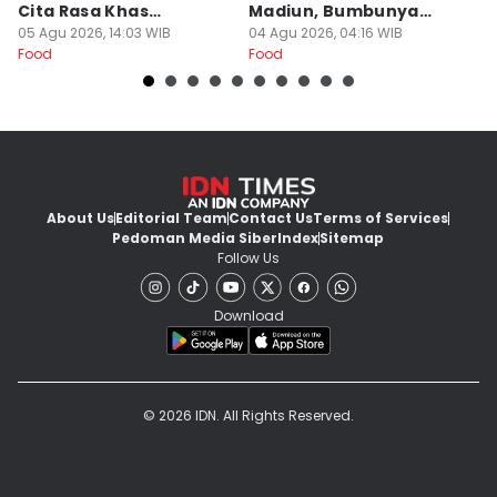
Cita Rasa Khas
Madiun, Bumbunya
A
Banyuwangi
05 Agu 2026, 14:03 WIB
Khas
04 Agu 2026, 04:16 WIB
03
Food
Food
Fo
About Us
Editorial Team
Contact Us
Terms of Services
Pedoman Media Siber
Index
Sitemap
Follow Us
Download
© 2026 IDN. All Rights Reserved.