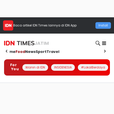
Baca artikel
IDN Times
lainnya di IDN App
Install
JATIM
Home
Food
News
Sport
Travel
For
Iklanin di IDN
INSIDENESIA
#LokalBerdaya
You