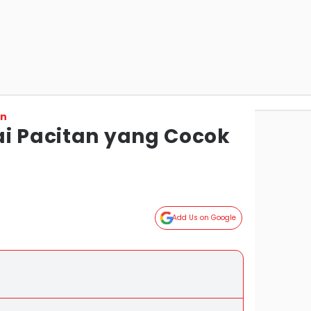
on
ai Pacitan yang Cocok
g
Add Us on Google