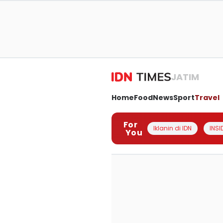
JATIM
Home
Food
News
Sport
Travel
For
Iklanin di IDN
INSI
You