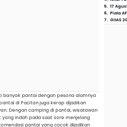
5
.
17 Agus
6
.
Piala A
7
.
GIIAS 2
i banyak pantai dengan pesona alamnya
ntai di Pacitan juga kerap dijadikan
wan. Dengan camping di pantai, wisatawan
t yang indah pada saat sore menjelang
ekomendasi pantai yang cocok dijadikan