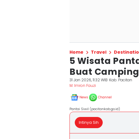
Home
Travel
Destinati
5 Wisata Pant
Buat Campin
31 Jan 2026, 11:32 WIB
Kab. Pacitan
M. Imron Fauzi
News
Channel
Pantai Siwil (pacitankab.go.id)
Intinya Sih