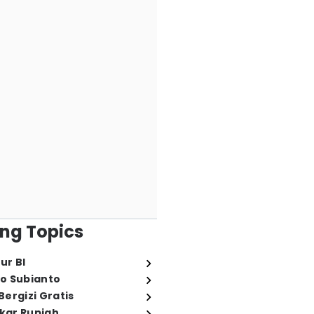
ng Topics
ur BI
o Subianto
ergizi Gratis
ukar Rupiah