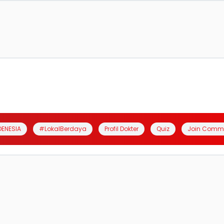
DENESIA
#LokalBerdaya
Profil Dokter
Quiz
Join Comm