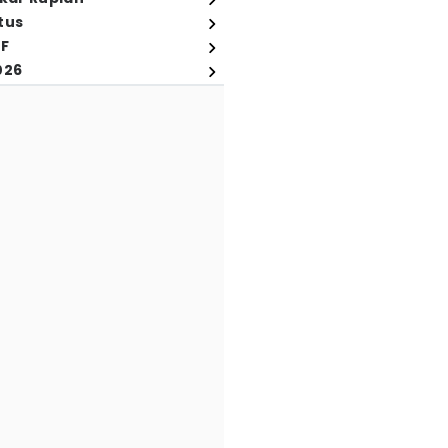
tus
FF
026