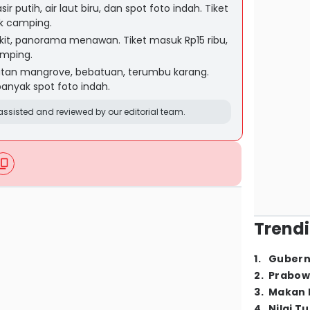
r putih, air laut biru, dan spot foto indah. Tiket
k camping.
ukit, panorama menawan. Tiket masuk Rp15 ribu,
mping.
hutan mangrove, bebatuan, terumbu karang.
banyak spot foto indah.
ssisted and reviewed by our editorial team.
Trendi
1
.
Gubern
2
.
Prabow
3
.
Makan B
4
.
Nilai T