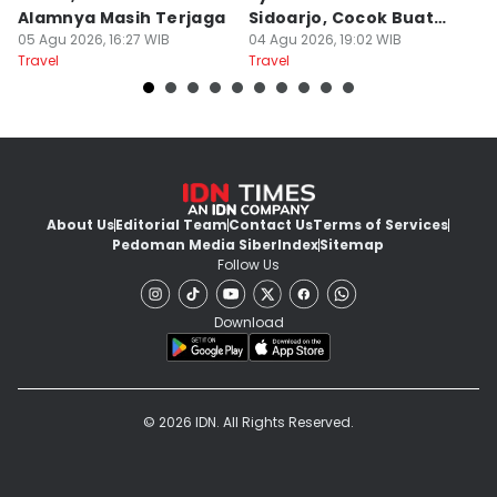
Alamnya Masih Terjaga
Sidoarjo, Cocok Buat
M
05 Agu 2026, 16:27 WIB
Agustusan
04 Agu 2026, 19:02 WIB
A
04
Travel
Travel
Tr
About Us
Editorial Team
Contact Us
Terms of Services
Pedoman Media Siber
Index
Sitemap
Follow Us
Download
© 2026 IDN. All Rights Reserved.