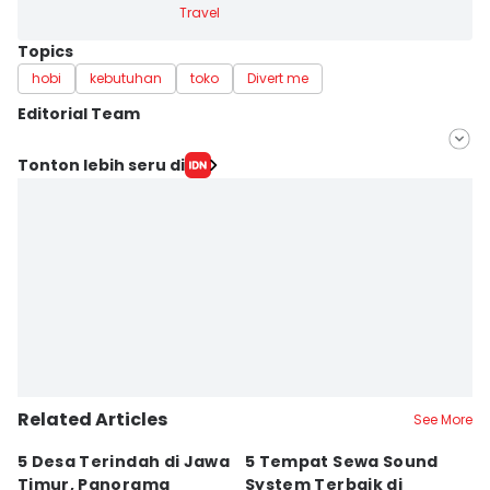
Travel
Topics
hobi
kebutuhan
toko
Divert me
Editorial Team
Editor
Tonton lebih seru di
Faiz Nashrillah
Editor
Zumrotul Abidin
Related Articles
See More
5 Desa Terindah di Jawa
5 Tempat Sewa Sound
7 
Timur, Panorama
System Terbaik di
P