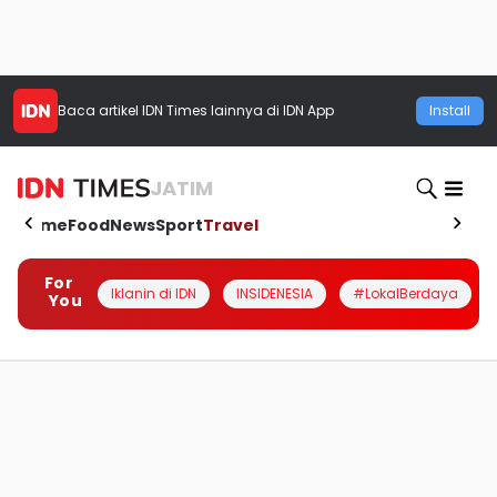
Baca artikel
IDN Times
lainnya di IDN App
Install
JATIM
Home
Food
News
Sport
Travel
For
Iklanin di IDN
INSIDENESIA
#LokalBerdaya
You