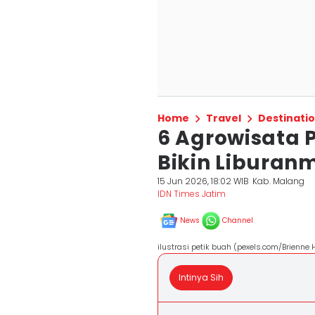
Home
Travel
Destinati
6 Agrowisata P
Bikin Liburanm
15 Jun 2026, 18:02 WIB
Kab. Malang
IDN Times Jatim
News
Channel
ilustrasi petik buah (pexels.com/Brienne
Intinya Sih