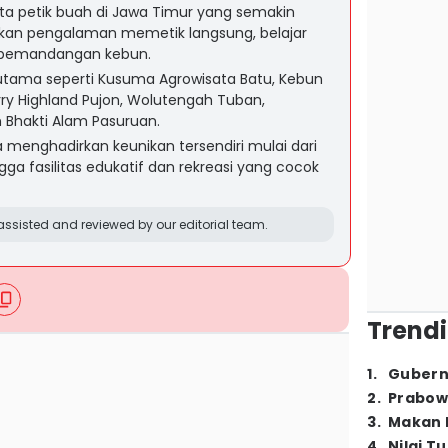
sata petik buah di Jawa Timur yang semakin
kan pengalaman memetik langsung, belajar
 pemandangan kebun.
utama seperti Kusuma Agrowisata Batu, Kebun
ry Highland Pujon, Wolutengah Tuban,
Bhakti Alam Pasuruan.
menghadirkan keunikan tersendiri mulai dari
ngga fasilitas edukatif dan rekreasi yang cocok
ssisted and reviewed by our editorial team.
Trendi
1
.
Gubern
2
.
Prabow
3
.
Makan B
4
.
Nilai T