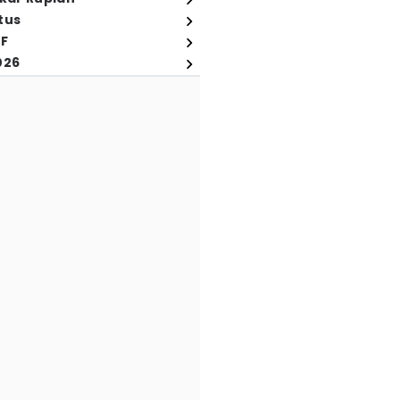
tus
FF
026