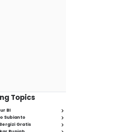
ng Topics
ur BI
o Subianto
ergizi Gratis
ukar Rupiah