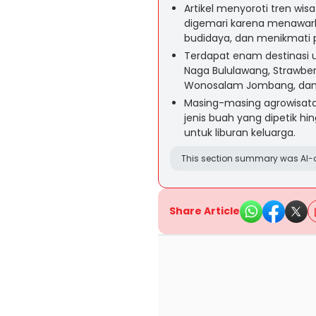
Artikel menyoroti tren wi
digemari karena menawar
budidaya, dan menikmati
Terdapat enam destinasi 
Naga Bululawang, Strawber
Wonosalam Jombang, dan 
Masing-masing agrowisata 
jenis buah yang dipetik hi
untuk liburan keluarga.
This section summary was AI-a
Share Article