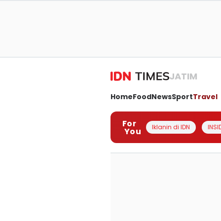
JATIM
Home
Food
News
Sport
Travel
For
Iklanin di IDN
INSI
You