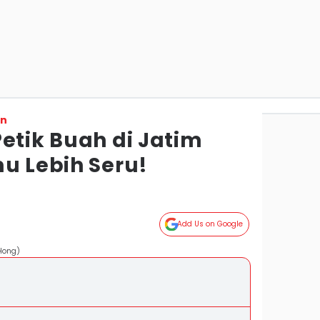
on
etik Buah di Jatim
u Lebih Seru!
Add Us on Google
 Hong)