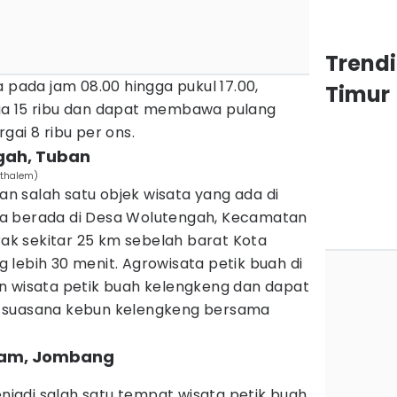
Trend
a pada jam 08.00 hingga pukul 17.00,
Timur
ga 15 ribu dan dapat membawa pulang
gai 8 ribu per ons.
gah, Tuban
sthalem)
 salah satu objek wisata yang ada di
a berada di Desa Wolutengah, Kecamatan
arak sekitar 25 km sebelah barat Kota
lebih 30 menit. Agrowisata petik buah di
n wisata petik buah kelengkeng dan dapat
 suasana kebun kelengkeng bersama
lam, Jombang
adi salah satu tempat wisata petik buah