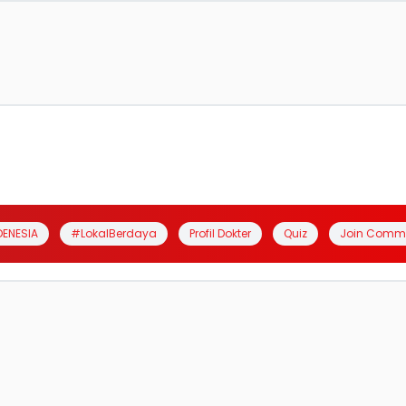
DENESIA
#LokalBerdaya
Profil Dokter
Quiz
Join Comm