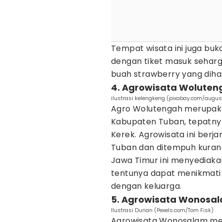
Tempat wisata ini juga buk
dengan tiket masuk sehar
buah strawberry yang dihar
4. Agrowisata Woluten
ilustrasi kelengkeng (pixabay.com/augu
Agro Wolutengah merupakan
Kabupaten Tuban, tepatny
Kerek. Agrowisata ini berj
Tuban dan ditempuh kurang 
Jawa Timur ini menyediaka
tentunya dapat menikmati
dengan keluarga.
5. Agrowisata Wonosa
Ilustrasi Durian (Pexels.com/Tom Fisk)
Agrowisata Wonosalam menj