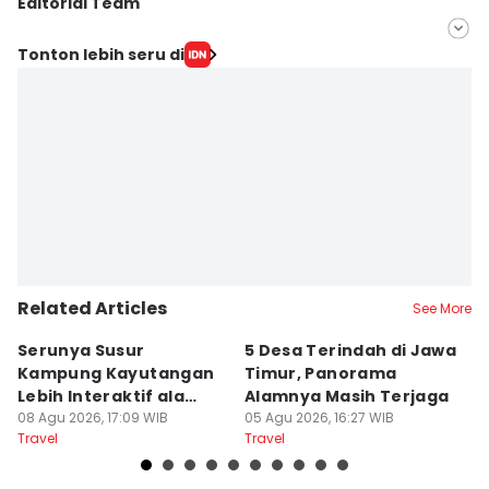
Editorial Team
Editor
Tonton lebih seru di
IDN Times Hyperlocal
Editor
Faiz Nashrillah
Related Articles
See More
Serunya Susur
5 Desa Terindah di Jawa
5
Kampung Kayutangan
Timur, Panorama
S
Lebih Interaktif ala
Alamnya Masih Terjaga
S
Kelana Race
08 Agu 2026, 17:09 WIB
05 Agu 2026, 16:27 WIB
A
04
Travel
Travel
Tr