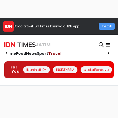
Baca artikel
IDN Times
lainnya di IDN App
Install
JATIM
Home
Food
News
Sport
Travel
For
Iklanin di IDN
INSIDENESIA
#LokalBerdaya
You